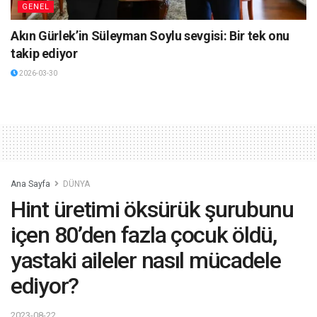
GENEL
Akın Gürlek’in Süleyman Soylu sevgisi: Bir tek onu
takip ediyor
2026-03-30
Ana Sayfa
DÜNYA
Hint üretimi öksürük şurubunu
içen 80’den fazla çocuk öldü,
yastaki aileler nasıl mücadele
ediyor?
2023-08-22