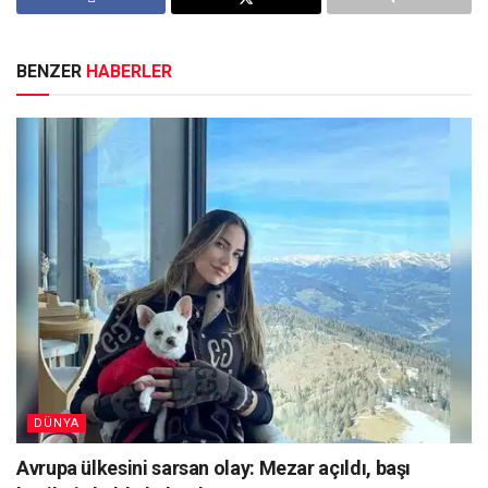
BENZER
HABERLER
DÜNYA
Avrupa ülkesini sarsan olay: Mezar açıldı, başı