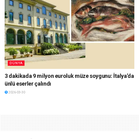
DÜNYA
3 dakikada 9 milyon euroluk müze soygunu: İtalya’da
ünlü eserler çalındı
2026-03-30