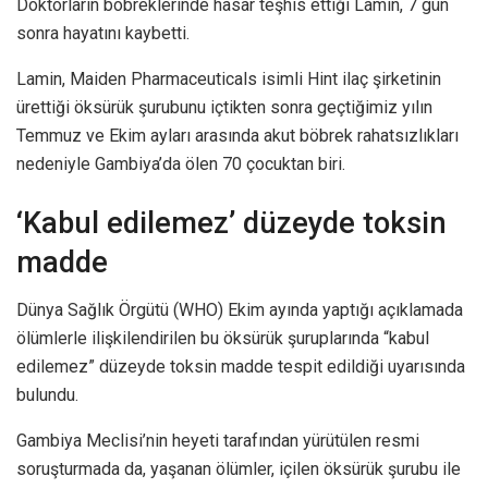
Doktorların böbreklerinde hasar teşhis ettiği Lamin, 7 gün
sonra hayatını kaybetti.
Lamin, Maiden Pharmaceuticals isimli Hint ilaç şirketinin
ürettiği öksürük şurubunu içtikten sonra geçtiğimiz yılın
Temmuz ve Ekim ayları arasında akut böbrek rahatsızlıkları
nedeniyle Gambiya’da ölen 70 çocuktan biri.
‘Kabul edilemez’ düzeyde toksin
madde
Dünya Sağlık Örgütü (WHO) Ekim ayında yaptığı açıklamada
ölümlerle ilişkilendirilen bu öksürük şuruplarında “kabul
edilemez” düzeyde toksin madde tespit edildiği uyarısında
bulundu.
Gambiya Meclisi’nin heyeti tarafından yürütülen resmi
soruşturmada da, yaşanan ölümler, içilen öksürük şurubu ile