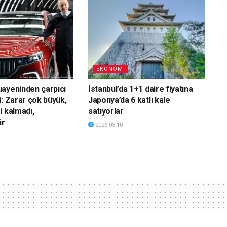
EKONOMI
ayeninden çarpıcı
İstanbul’da 1+1 daire fiyatına
i: Zarar çok büyük,
Japonya’da 6 katlı kale
i kalmadı,
satıyorlar
ir
2026-03-10