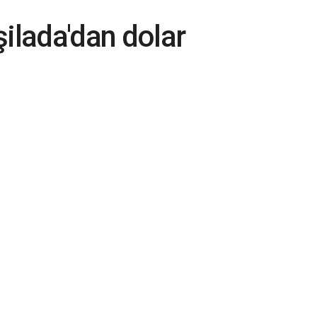
şilada'dan dolar
iller tarafından
 parasal sıkılaşmayı
ndiriyoruz