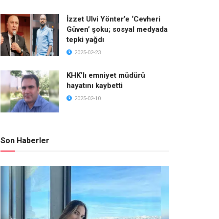
İzzet Ulvi Yönter’e ‘Cevheri
Güven’ şoku; sosyal medyada
tepki yağdı
2025-02-23
KHK’lı emniyet müdürü
hayatını kaybetti
2025-02-10
Son Haberler