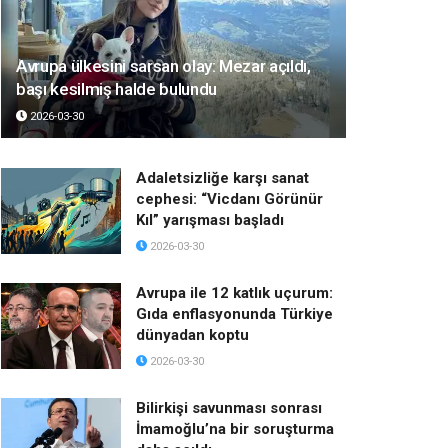
Avrupa ülkesini sarsan olay: Mezar açıldı,
başı kesilmiş halde bulundu
2026-03-30
Adaletsizliğe karşı sanat
cephesi: “Vicdanı Görünür
Kıl” yarışması başladı
2026-03-30
Avrupa ile 12 katlık uçurum:
Gıda enflasyonunda Türkiye
dünyadan koptu
2026-03-30
Bilirkişi savunması sonrası
İmamoğlu’na bir soruşturma