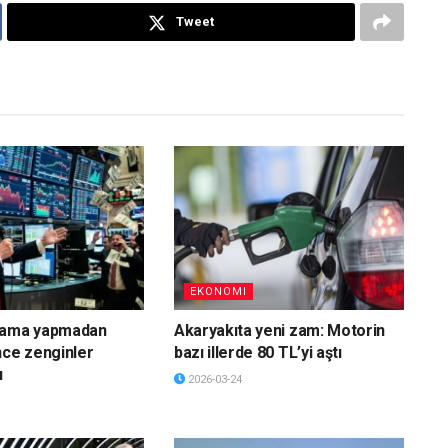
Tweet
EKONOMI
lama yapmadan
Akaryakıta yeni zam: Motorin
nce zenginler
bazı illerde 80 TL’yi aştı
ı
2026-03-24