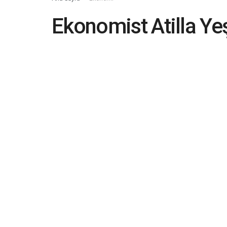
Ekonomist Atilla Ye
açıklaması: Kara cah
yönetiliyoruz; dünya
tartışırken biz faiz i
2021-11-12