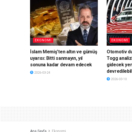
EKONOMI
EKONOMI
İslam Memiş’ten altın ve gümüş
Otomotiv du
uyarısı: Bitti sanmayın, yıl
Togg analiz
sonuna kadar devam edecek
gidecek yer
devredilebil
2026-03-24
2026-03-10
Ana Sayfa
Ekonomi