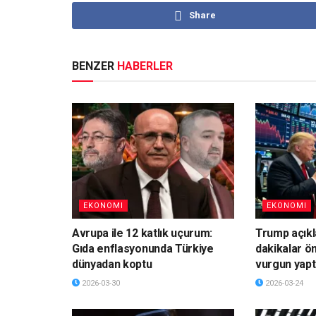
Share
BENZER
HABERLER
EKONOMI
EKONOMI
Avrupa ile 12 katlık uçurum:
Trump açık
Gıda enflasyonunda Türkiye
dakikalar ö
dünyadan koptu
vurgun yapt
2026-03-30
2026-03-24