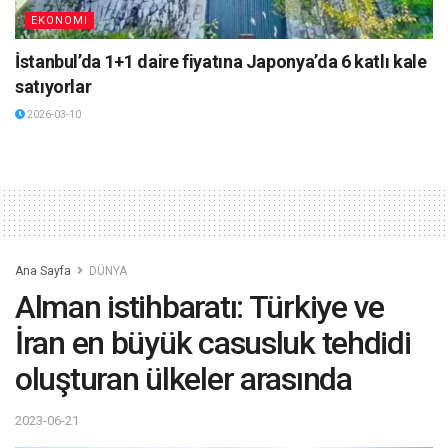
EKONOMI
İstanbul’da 1+1 daire fiyatına Japonya’da 6 katlı kale
satıyorlar
2026-03-10
Ana Sayfa
DÜNYA
Alman istihbaratı: Türkiye ve
İran en büyük casusluk tehdidi
oluşturan ülkeler arasında
2023-06-21