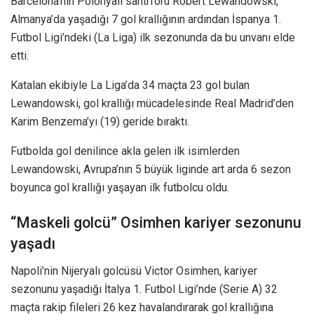
Barcelona’nın Polonyalı santrforu Robert Lewandowski,
Almanya’da yaşadığı 7 gol krallığının ardından İspanya 1.
Futbol Ligi’ndeki (La Liga) ilk sezonunda da bu unvanı elde
etti.
Katalan ekibiyle La Liga’da 34 maçta 23 gol bulan
Lewandowski, gol krallığı mücadelesinde Real Madrid’den
Karim Benzema’yı (19) geride bıraktı.
Futbolda gol denilince akla gelen ilk isimlerden
Lewandowski, Avrupa’nın 5 büyük liginde art arda 6 sezon
boyunca gol krallığı yaşayan ilk futbolcu oldu.
“Maskeli golcü” Osimhen kariyer sezonunu
yaşadı
Napoli’nin Nijeryalı golcüsü Victor Osimhen, kariyer
sezonunu yaşadığı İtalya 1. Futbol Ligi’nde (Serie A) 32
maçta rakip fileleri 26 kez havalandırarak gol krallığına