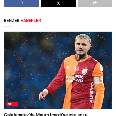
BENZER
HABERLER
SPOR
Galatasaray’da Mauro Icardi’ye icra şoku