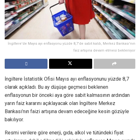
İngiltere'de Mayıs ayı enflasyonu yüzde 8,7'de sabit kaldı, Merkez Bankası'nın
faiz artışına devam etmesi bekleniyor
İngiltere İstatistik Ofisi Mayıs ayı enflasyonunu yüzde 8,7
olarak açıkladı. Bu ay düşüşe geçmesi beklenen
enflasyonun bir önceki aya göre sabit kalmasının ardından
yarın faiz kararını açıklayacak olan İngiltere Merkez
Bankası’nın faizi artışına devam edeceğine kesin gözüyle
bakılıyor.
Resmi verilere göre enerji, gıda, alkol ve tütündeki fiyat