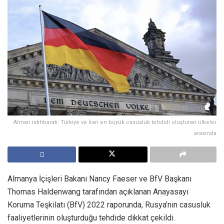
Alman istihbaratı: Türkiye ve İran en büyük casusluk tehdidi oluşturan ülkeler
arasında
Almanya İçişleri Bakanı Nancy Faeser ve BfV Başkanı
Thomas Haldenwang tarafından açıklanan Anayasayı
Koruma Teşkilatı (BfV) 2022 raporunda, Rusya’nın casusluk
faaliyetlerinin oluşturduğu tehdide dikkat çekildi.