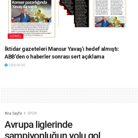
GENEL
İktidar gazeteleri Mansur Yavaş’ı hedef almıştı:
ABB’den o haberler sonrası sert açıklama
2026-03-30
Ana Sayfa
SPOR
Avrupa liglerinde
şampiyonluğun yolu gol