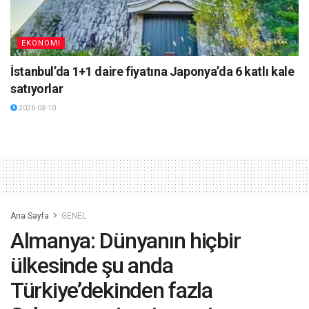
EKONOMI
İstanbul’da 1+1 daire fiyatına Japonya’da 6 katlı kale
satıyorlar
2026-03-10
Ana Sayfa
GENEL
Almanya: Dünyanın hiçbir
ülkesinde şu anda
Türkiye’dekinden fazla