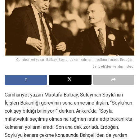
Cumhuriyet yazarı Balbay: Soylu, bakan kalmanın yollarını aradı; Erdoğan,
Bahçeli’den yardım istedi
Cumhuriyet yazarı Mustafa Balbay, Süleyman Soylu’nun
İçişleri Bakanlığı görevinin sona ermesine ilişkin, “Soylu’nun
çok şey bildiği biliniyor!” derken, Ankara’da, “Soylu,
milletvekili seçilmiş olmasına rağmen istifa edip bakanlıkta
kalmanın yollarını aradı. Son ana dek zorladı. Erdoğan,
Soylu’yu kenara çekme konusunda Bahçeli’den de yardım