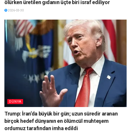
ölürken üretilen gıdanın üçte biri israf ediliyor
2026-03-30
DÜNYA
Trump: İran’da büyük bir gün; uzun süredir aranan
birçok hedef dünyanın en ölümcül muhteşem
ordumuz tarafından imha edildi