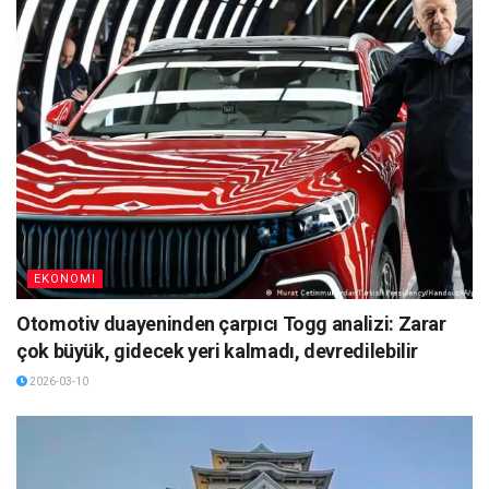
EKONOMI
Otomotiv duayeninden çarpıcı Togg analizi: Zarar
çok büyük, gidecek yeri kalmadı, devredilebilir
2026-03-10