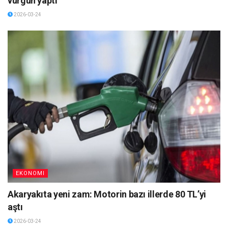
vurgun yaptı
2026-03-24
EKONOMI
Akaryakıta yeni zam: Motorin bazı illerde 80 TL’yi
aştı
2026-03-24