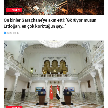
GÜNDEM
On binler Saraçhane’ye akın etti: ‘Görüyor musun
Erdoğan, en çok korktuğun şey…’
2025-03-19