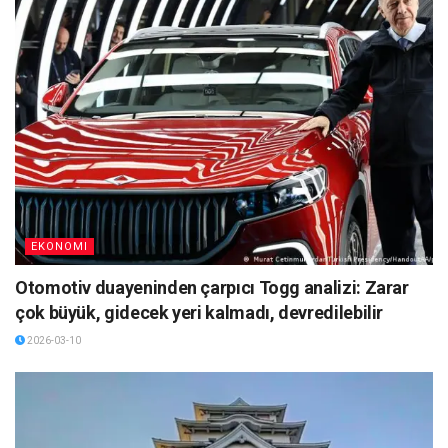
EKONOMI
Otomotiv duayeninden çarpıcı Togg analizi: Zarar
çok büyük, gidecek yeri kalmadı, devredilebilir
2026-03-10