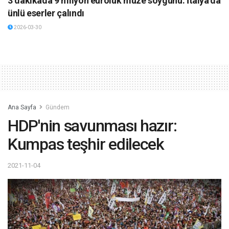
3 dakikada 9 milyon euroluk müze soygunu: İtalya’da
ünlü eserler çalındı
2026-03-30
Ana Sayfa
Gündem
HDP'nin savunması hazır:
Kumpas teşhir edilecek
2021-11-04