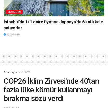
EKONOMI
İstanbul’da 1+1 daire fiyatına Japonya’da 6 katlı kale
satıyorlar
2026-03-10
Ana Sayfa
DÜNYA
COP26 İklim Zirvesi'nde 40'tan
fazla ülke kömür kullanmayı
bırakma sözü verdi