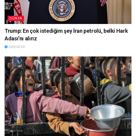
DÜNYA
Trump: En çok istediğim şey İran petrolü, belki Hark
Adası’nı alırız
2026-03-30