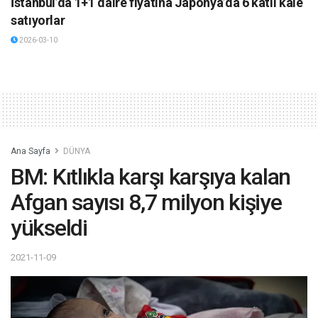
İstanbul’da 1+1 daire fiyatına Japonya’da 6 katlı kale
satıyorlar
2026-03-10
Ana Sayfa
DÜNYA
BM: Kıtlıkla karşı karşıya kalan
Afgan sayısı 8,7 milyon kişiye
yükseldi
2021-11-09