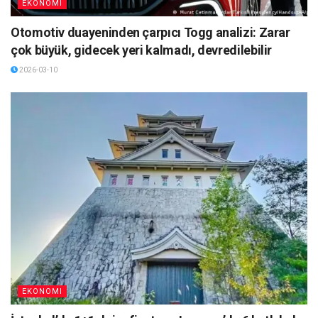
EKONOMI
Otomotiv duayeninden çarpıcı Togg analizi: Zarar
çok büyük, gidecek yeri kalmadı, devredilebilir
2026-03-10
EKONOMI