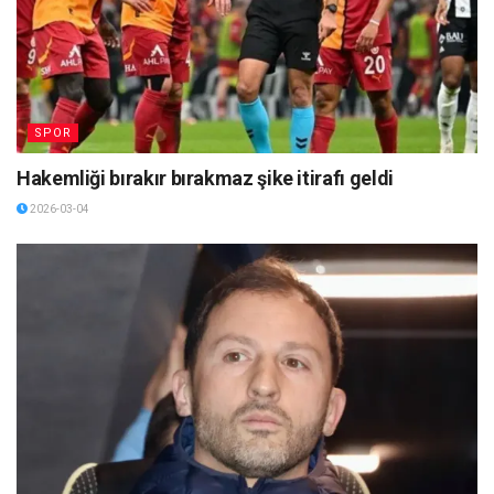
SPOR
Hakemliği bırakır bırakmaz şike itirafı geldi
2026-03-04