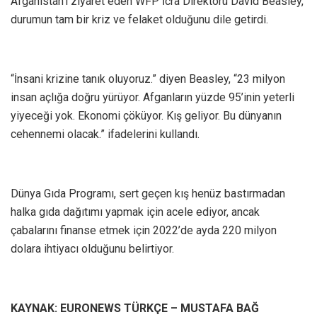
Afganistan’ı ziyaret eden WFP İcra Direktörü David Beasley,
durumun tam bir kriz ve felaket olduğunu dile getirdi.
“İnsani krizine tanık oluyoruz.” diyen Beasley, “23 milyon
insan açlığa doğru yürüyor. Afganların yüzde 95’inin yeterli
yiyeceği yok. Ekonomi çöküyor. Kış geliyor. Bu dünyanın
cehennemi olacak.” ifadelerini kullandı.
Dünya Gıda Programı, sert geçen kış henüz bastırmadan
halka gıda dağıtımı yapmak için acele ediyor, ancak
çabalarını finanse etmek için 2022’de ayda 220 milyon
dolara ihtiyacı olduğunu belirtiyor.
KAYNAK: EURONEWS TÜRKÇE – MUSTAFA BAĞ