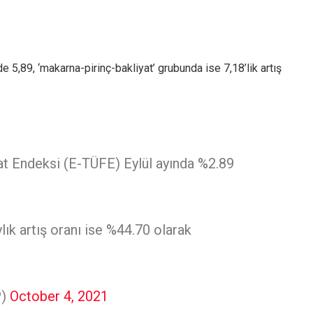
de 5,89, ‘makarna-pirinç-bakliyat’ grubunda ise 7,18’lik artış
t Endeksi (E-TÜFE) Eylül ayında %2.89
ık artış oranı ise %44.70 olarak
P)
October 4, 2021