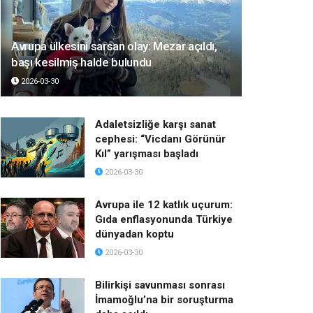
Avrupa ülkesini sarsan olay: Mezar açıldı,
başı kesilmiş halde bulundu
2026-03-30
Adaletsizliğe karşı sanat
cephesi: “Vicdanı Görünür
Kıl” yarışması başladı
2026-03-30
Avrupa ile 12 katlık uçurum:
Gıda enflasyonunda Türkiye
dünyadan koptu
2026-03-30
Bilirkişi savunması sonrası
İmamoğlu’na bir soruşturma