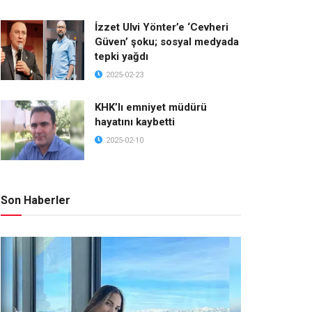
İzzet Ulvi Yönter’e ‘Cevheri
Güven’ şoku; sosyal medyada
tepki yağdı
2025-02-23
KHK’lı emniyet müdürü
hayatını kaybetti
2025-02-10
Son Haberler