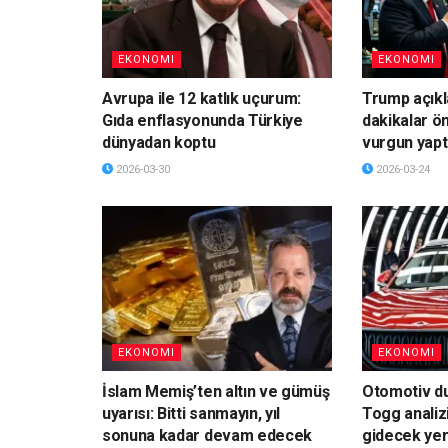
EKONOMI
EKONOMI
Avrupa ile 12 katlık uçurum:
Trump açık
Gıda enflasyonunda Türkiye
dakikalar ö
dünyadan koptu
vurgun yapt
2026-03-30
2026-03-24
EKONOMI
EKONOMI
İslam Memiş’ten altın ve gümüş
Otomotiv du
uyarısı: Bitti sanmayın, yıl
Togg analiz
sonuna kadar devam edecek
gidecek yer