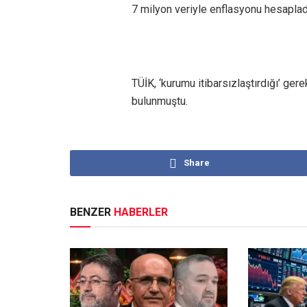
7 milyon veriyle enflasyonu hesapladı
TÜİK, ‘kurumu itibarsızlaştırdığı’ g
bulunmuştu.
Share
BENZER
HABERLER