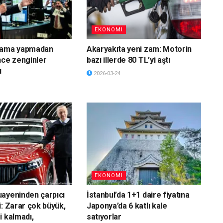
EKONOMI
lama yapmadan
Akaryakıta yeni zam: Motorin
nce zenginler
bazı illerde 80 TL’yi aştı
ı
2026-03-24
EKONOMI
ayeninden çarpıcı
İstanbul’da 1+1 daire fiyatına
i: Zarar çok büyük,
Japonya’da 6 katlı kale
i kalmadı,
satıyorlar