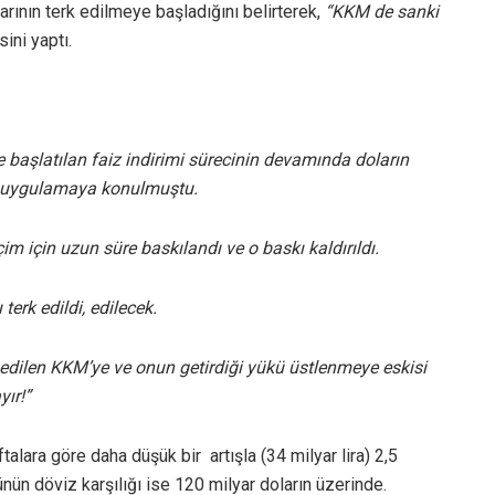
rının terk edilmeye başladığını belirterek,
“KKM de sanki
ini yaptı.
 başlatılan faiz indirimi sürecinin devamında doların
e uygulamaya konulmuştu.
eçim için uzun süre baskılandı ve o baskı kaldırıldı.
terk edildi, edilecek.
t edilen KKM’ye ve onun getirdiği yükü üstlenmeye eskisi
ır!”
alara göre daha düşük bir artışla (34 milyar lira) 2,5
nün döviz karşılığı ise 120 milyar doların üzerinde.