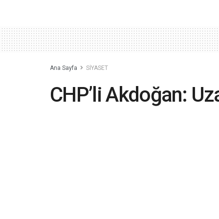
Ana Sayfa
SİYASET
CHP’li Akdoğan: Uz
iktidar, vatandaşını
gönderememekte
2023-06-09