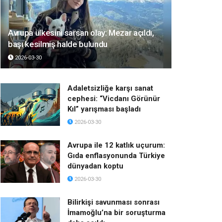
Avrupa ülkesini sarsan olay: Mezar açıldı,
başı kesilmiş halde bulundu
2026-03-30
Adaletsizliğe karşı sanat
cephesi: “Vicdanı Görünür
Kıl” yarışması başladı
2026-03-30
Avrupa ile 12 katlık uçurum:
Gıda enflasyonunda Türkiye
dünyadan koptu
2026-03-30
Bilirkişi savunması sonrası
İmamoğlu’na bir soruşturma