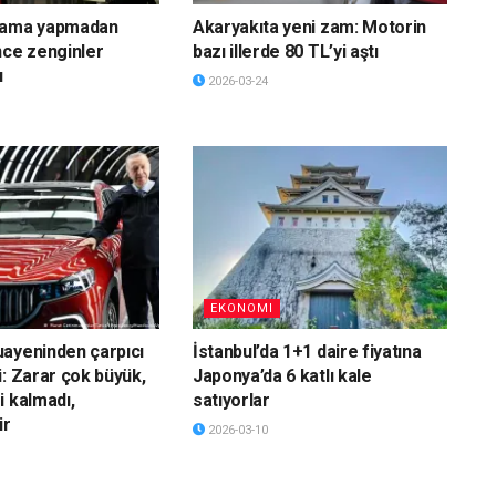
lama yapmadan
Akaryakıta yeni zam: Motorin
nce zenginler
bazı illerde 80 TL’yi aştı
ı
2026-03-24
EKONOMI
ayeninden çarpıcı
İstanbul’da 1+1 daire fiyatına
i: Zarar çok büyük,
Japonya’da 6 katlı kale
i kalmadı,
satıyorlar
ir
2026-03-10