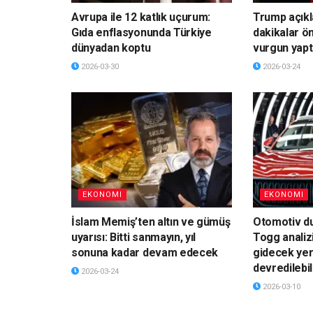
Avrupa ile 12 katlık uçurum:
Trump açık
Gıda enflasyonunda Türkiye
dakikalar ö
dünyadan koptu
vurgun yapt
2026-03-30
2026-03-24
EKONOMI
EKONOMI
İslam Memiş’ten altın ve gümüş
Otomotiv du
uyarısı: Bitti sanmayın, yıl
Togg analiz
sonuna kadar devam edecek
gidecek yer
devredilebil
2026-03-24
2026-03-10