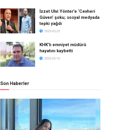
İzzet Ulvi Yönter’e ‘Cevheri
Güven’ şoku; sosyal medyada
tepki yağdı
2025-02-23
KHK’lı emniyet müdürü
hayatını kaybetti
2025-02-10
Son Haberler