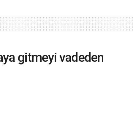
aya gitmeyi vadeden
 Avrupa’ya