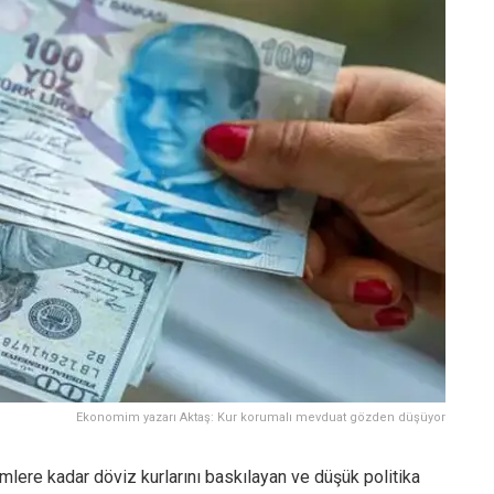
Ekonomim yazarı Aktaş: Kur korumalı mevduat gözden düşüyor
mlere kadar döviz kurlarını baskılayan ve düşük politika