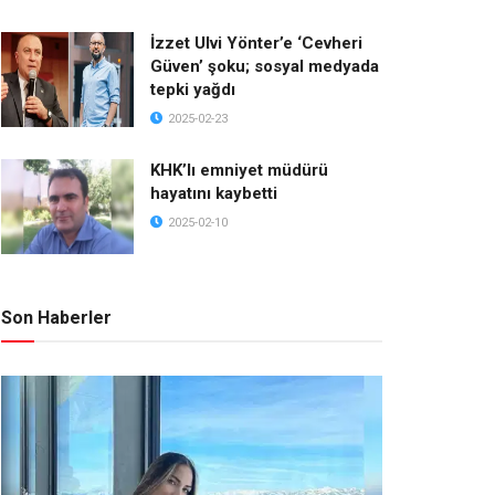
İzzet Ulvi Yönter’e ‘Cevheri
Güven’ şoku; sosyal medyada
tepki yağdı
2025-02-23
KHK’lı emniyet müdürü
hayatını kaybetti
2025-02-10
Son Haberler