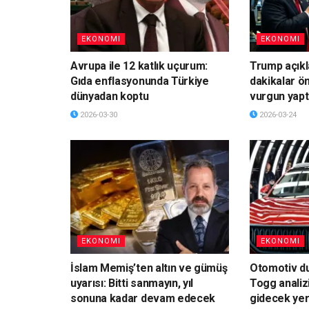
EKONOMI
EKONOMI
Avrupa ile 12 katlık uçurum:
Trump açık
Gıda enflasyonunda Türkiye
dakikalar ö
dünyadan koptu
vurgun yapt
2026-03-30
2026-03-24
EKONOMI
EKONOMI
İslam Memiş’ten altın ve gümüş
Otomotiv du
uyarısı: Bitti sanmayın, yıl
Togg analiz
sonuna kadar devam edecek
gidecek yer