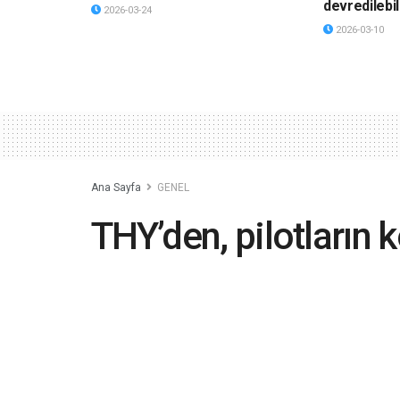
devredilebil
2026-03-24
2026-03-10
Ana Sayfa
GENEL
THY’den, pilotların
kılmasına onay
2023-08-29