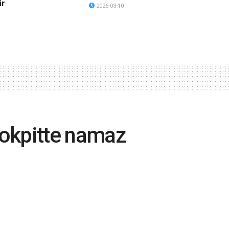
ir
2026-03-10
 kokpitte namaz