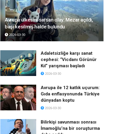
Avrupa ülkesini sarsan olay: Mezar açıldı,
başı kesilmiş halde bulundu
2026-03-30
Adaletsizliğe karşı sanat
cephesi: “Vicdanı Görünür
Kıl” yarışması başladı
2026-03-30
Avrupa ile 12 katlık uçurum:
Gıda enflasyonunda Türkiye
dünyadan koptu
2026-03-30
Bilirkişi savunması sonrası
İmamoğlu’na bir soruşturma