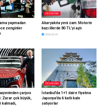
EKONOMI
lama yapmadan
Akaryakıta yeni zam: Motorin
nce zenginler
bazı illerde 80 TL’yi aştı
ı
2026-03-24
EKONOMI
ayeninden çarpıcı
İstanbul’da 1+1 daire fiyatına
i: Zarar çok büyük,
Japonya’da 6 katlı kale
i kalmadı,
satıyorlar