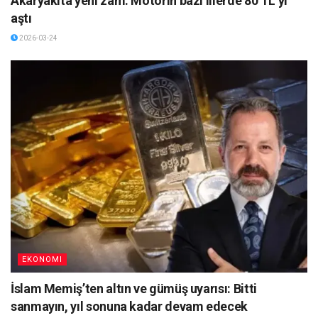
Akaryakıta yeni zam: Motorin bazı illerde 80 TL’yi
aştı
2026-03-24
EKONOMI
İslam Memiş’ten altın ve gümüş uyarısı: Bitti
sanmayın, yıl sonuna kadar devam edecek