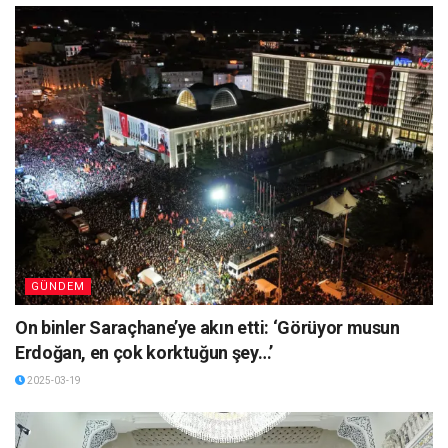
GÜNDEM
On binler Saraçhane’ye akın etti: ‘Görüyor musun
Erdoğan, en çok korktuğun şey…’
2025-03-19