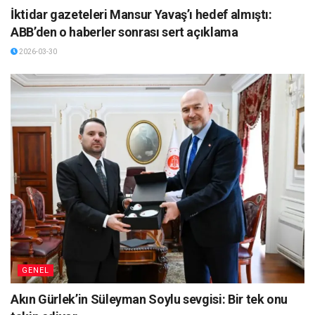
İktidar gazeteleri Mansur Yavaş’ı hedef almıştı:
ABB’den o haberler sonrası sert açıklama
2026-03-30
GENEL
Akın Gürlek’in Süleyman Soylu sevgisi: Bir tek onu