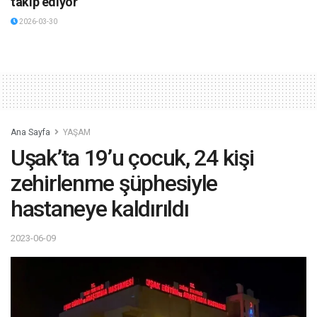
takip ediyor
2026-03-30
Ana Sayfa
YAŞAM
Uşak’ta 19’u çocuk, 24 kişi
zehirlenme şüphesiyle
hastaneye kaldırıldı
2023-06-09