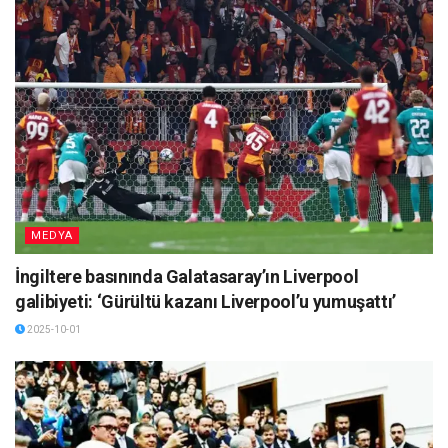
MEDYA
İngiltere basınında Galatasaray’ın Liverpool
galibiyeti: ‘Gürültü kazanı Liverpool’u yumuşattı’
2025-10-01