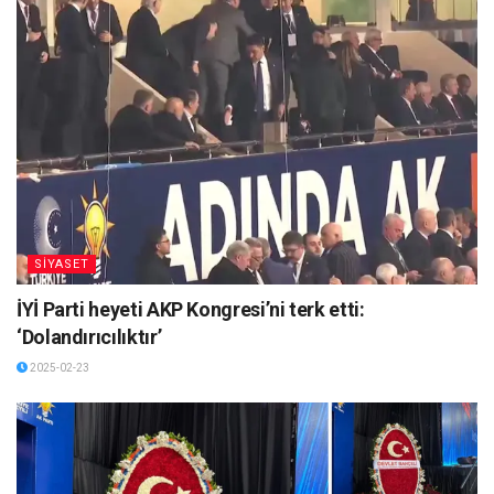
SİYASET
İYİ Parti heyeti AKP Kongresi’ni terk etti:
‘Dolandırıcılıktır’
2025-02-23