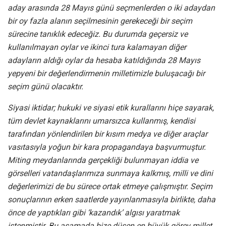
aday arasında 28 Mayıs günü seçmenlerden o iki adaydan
bir oy fazla alanın seçilmesinin gerekeceği bir seçim
sürecine tanıklık edeceğiz. Bu durumda geçersiz ve
kullanılmayan oylar ve ikinci tura kalamayan diğer
adayların aldığı oylar da hesaba katıldığında 28 Mayıs
yepyeni bir değerlendirmenin milletimizle buluşacağı bir
seçim günü olacaktır.
Siyasi iktidar; hukuki ve siyasi etik kurallarını hiçe sayarak,
tüm devlet kaynaklarını umarsızca kullanmış, kendisi
tarafından yönlendirilen bir kısım medya ve diğer araçlar
vasıtasıyla yoğun bir kara propagandaya başvurmuştur.
Miting meydanlarında gerçekliği bulunmayan iddia ve
görselleri vatandaşlarımıza sunmaya kalkmış, milli ve dini
değerlerimizi de bu sürece ortak etmeye çalışmıştır. Seçim
sonuçlarının erken saatlerde yayınlanmasıyla birlikte, daha
önce de yaptıkları gibi ‘kazandık’ algısı yaratmak
istenmiştir. Bu aşamada bize düşen en büyük görev millet