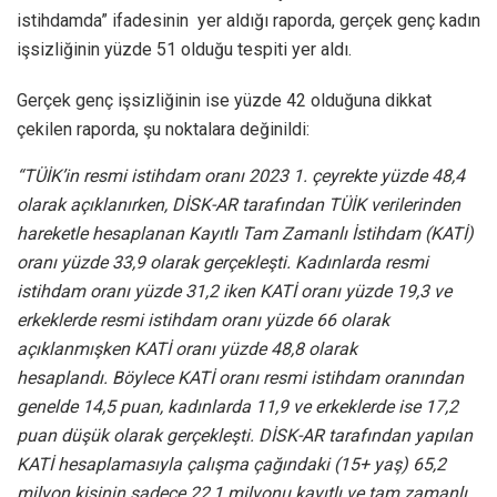
istihdamda” ifadesinin yer aldığı raporda, gerçek genç kadın
işsizliğinin yüzde 51 olduğu tespiti yer aldı.
Gerçek genç işsizliğinin ise yüzde 42 olduğuna dikkat
çekilen raporda, şu noktalara değinildi:
“TÜİK’in resmi istihdam oranı 2023 1. çeyrekte yüzde 48,4
olarak açıklanırken, DİSK-AR tarafından TÜİK verilerinden
hareketle hesaplanan Kayıtlı Tam Zamanlı İstihdam (KATİ)
oranı yüzde 33,9 olarak gerçekleşti. Kadınlarda resmi
istihdam oranı yüzde 31,2 iken KATİ oranı yüzde 19,3 ve
erkeklerde resmi istihdam oranı yüzde 66 olarak
açıklanmışken KATİ oranı yüzde 48,8 olarak
hesaplandı. Böylece KATİ oranı resmi istihdam oranından
genelde 14,5 puan, kadınlarda 11,9 ve erkeklerde ise 17,2
puan düşük olarak gerçekleşti. DİSK-AR tarafından yapılan
KATİ hesaplamasıyla çalışma çağındaki (15+ yaş) 65,2
milyon kişinin sadece 22,1 milyonu kayıtlı ve tam zamanlı