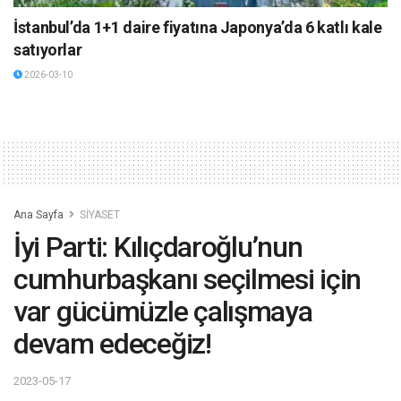
İstanbul’da 1+1 daire fiyatına Japonya’da 6 katlı kale
satıyorlar
2026-03-10
Ana Sayfa
SİYASET
İyi Parti: Kılıçdaroğlu’nun
cumhurbaşkanı seçilmesi için
var gücümüzle çalışmaya
devam edeceğiz!
2023-05-17