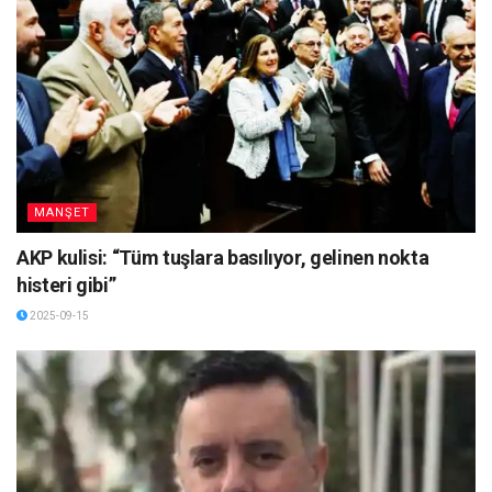
MANŞET
AKP kulisi: “Tüm tuşlara basılıyor, gelinen nokta
histeri gibi”
2025-09-15