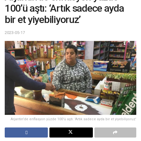
100’ü aştı: ‘Artık sadece ayda
bir et yiyebiliyoruz’
2023-05-17
Arjantin'de enflasyon yüzde 100'ü aştı: 'Artık sadece ayda bir et yiyebiliyoruz'