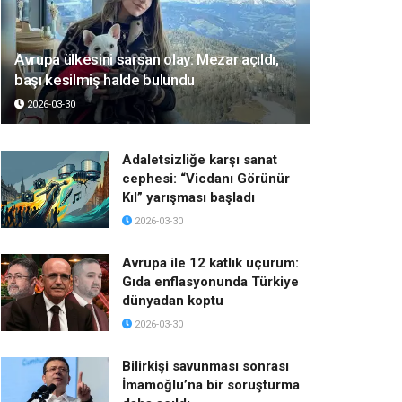
Avrupa ülkesini sarsan olay: Mezar açıldı,
başı kesilmiş halde bulundu
2026-03-30
Adaletsizliğe karşı sanat
cephesi: “Vicdanı Görünür
Kıl” yarışması başladı
2026-03-30
Avrupa ile 12 katlık uçurum:
Gıda enflasyonunda Türkiye
dünyadan koptu
2026-03-30
Bilirkişi savunması sonrası
İmamoğlu’na bir soruşturma