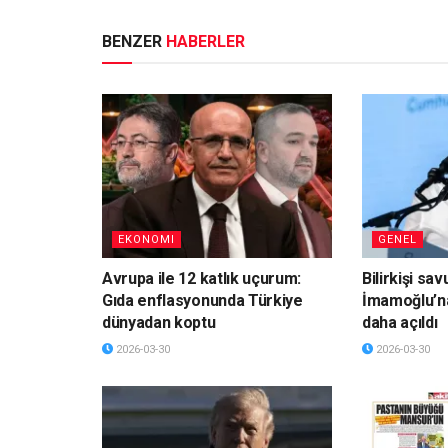
BENZER
HABERLER
EKONOMI
GENEL
Avrupa ile 12 katlık uçurum:
Bilirkişi sa
Gıda enflasyonunda Türkiye
İmamoğlu’n
dünyadan koptu
daha açıldı
2026-03-30
2026-03-30