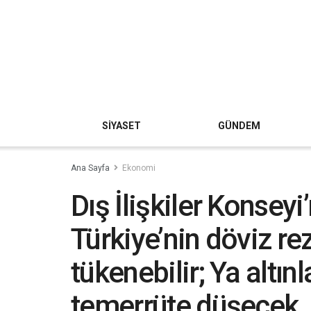
SİYASET
GÜNDEM
Ana Sayfa
Ekonomi
Dış İlişkiler Konsey
Türkiye’nin döviz rez
tükenebilir; Ya altın
temerrüte düşecek