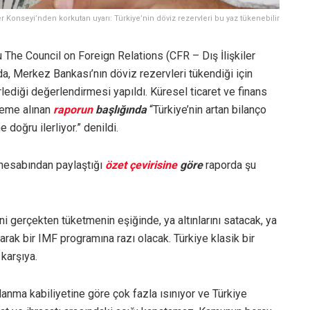
ler Konseyi’nden korkutan uyarı: Türkiye’nin döviz rezervleri bu yaz tükenebilir
The Council on Foreign Relations (CFR – Dış İlişkiler
a, Merkez Bankası’nın döviz rezervleri tükendiği için
erlediği değerlendirmesi yapıldı. Küresel ticaret ve finans
leme alınan
raporun
başlığında
“Türkiye’nin artan bilanço
e doğru ilerliyor.” denildi.
hesabından paylaştığı
özet çevirisine
göre
raporda şu
ini gerçekten tüketmenin eşiğinde, ya altınlarını satacak, ya
arak bir IMF programına razı olacak. Türkiye klasik bir
 karşıya.
lanma kabiliyetine göre çok fazla ısınıyor ve Türkiye