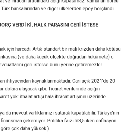
halat ve ihracatı arasındaki açığı kapatamaz. Kamunun borcu
Türk bankalarından ve diğer ülkelerden epey borçlandı.
Ç VERDİ Kİ, HALK PARASINI GERİ İSTESE
ak için harcadı. Artık standart bir mali krizden daha kötüsü
 Bankasına (ve daha küçük ölçekte doğrudan hükümete) o
evduatlarını geri isterse bunu yerine getiremezler.
sman ihtiyacından kaynaklanmaktadır. Cari açık 2021’de 20
r dolara ulaşacak gibi. Ticaret verilerinde açığın
ret yok: ithalat artışı hala ihracat artışının üzerinde.
a da mevcut varlıklarınızı satarak kapatılabilir. Türkiye’nin
ış finansman çekemiyor. Politika faizi %8,5 iken enflasyon
e göre çok daha yüksek.)