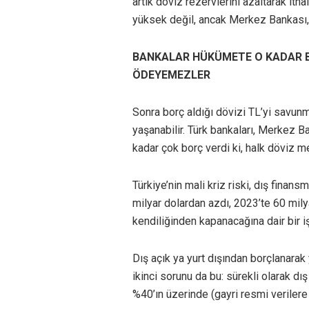
artık döviz rezervlerini azaltarak it
yüksek değil, ancak Merkez Bankası, 
BANKALAR HÜKÜMETE O KADAR BOR
ÖDEYEMEZLER
Sonra borç aldığı dövizi TL’yi savunm
yaşanabilir. Türk bankaları, Merkez
kadar çok borç verdi ki, halk döviz m
Türkiye’nin mali kriz riski, dış finan
milyar dolardan azdı, 2023’te 60 milya
kendiliğinden kapanacağına dair bir işa
Dış açık ya yurt dışından borçlanarak y
ikinci sorunu da bu: sürekli olarak d
%40’ın üzerinde (gayri resmi veriler