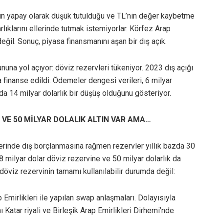
arının yapay olarak düşük tutulduğu ve TL’nin değer kaybetme
rlıklarını ellerinde tutmak istemiyorlar. Körfez Arap
değil. Sonuç, piyasa finansmanını aşan bir dış açık.
nuna yol açıyor: döviz rezervleri tükeniyor. 2023 dış açığı
 finanse edildi. Ödemeler dengesi verileri, 6 milyar
ında 14 milyar dolarlık bir düşüş olduğunu gösteriyor.
 VE 50 MİLYAR DOLALIK ALTIN VAR AMA…
erinde dış borçlanmasına rağmen rezervler yıllık bazda 30
8 milyar dolar döviz rezervine ve 50 milyar dolarlık da
 döviz rezervinin tamamı kullanılabilir durumda değil:
p Emirlikleri ile yapılan swap anlaşmaları. Dolayısıyla
ı Katar riyali ve Birleşik Arap Emirlikleri Dirhemi’nde