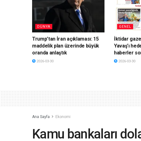
DÜNYA
GENEL
Trump’tan İran açıklaması: 15
İktidar gaz
maddelik plan üzerinde büyük
Yavaş’ı hede
oranda anlaştık
haberler so
2026-03-30
2026-03-30
Ana Sayfa
Ekonomi
Kamu bankaları dola