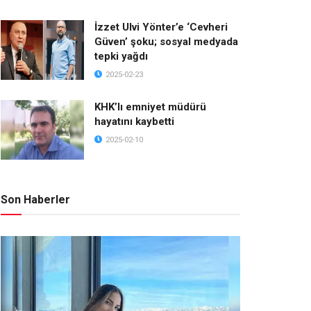
İzzet Ulvi Yönter’e ‘Cevheri
Güven’ şoku; sosyal medyada
tepki yağdı
2025-02-23
KHK’lı emniyet müdürü
hayatını kaybetti
2025-02-10
Son Haberler