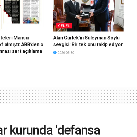
GENEL
eteleri Mansur
Akın Gürlek’in Süleyman Soylu
f almıştı: ABB’den o
sevgisi: Bir tek onu takip ediyor
nrası sert açıklama
2026-03-30
r kurunda ‘defansa