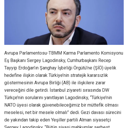
Avrupa Parlamentosu-TBMM Karma Parlamento Komisyonu
Eş Başkanı Sergey Lagodinsky, Cumhurbaşkanı Recep
Tayyip Erdoğan’ın Şanghay İşbirliği Örgütü’ne (ŞİÖ) üyelik
hedefine ilişkin olarak Türkiye’nin stratejik kararsızlık
göstermesinin Avrupa Birliği (AB) ile ilişkilere zarar
vereceğini dile getirdi. İstanbul ziyareti sırasında DW
Türkçe’nin sorularını yanıtlayan Lagodinsky, “Türkiye’nin
NATO üyesi olarak güvenebileceğimiz bir müttefik olması
meselesi, net bir mesele olmalı” dedi. Gezi davası sürecini
de yakından takip eden Yeşiller partili Alman siyasetçi
Sergey Lagodinsky, “Bütün siyasi mahkumlar serbest