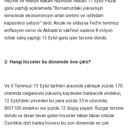
Hazine ve Maliye Bakanı Nureddin Nebati 11 Eylül Pazar
günü yaptığı açıklamada “Borsamızdaki yükselişin
temelinde ekonomimizin artan üretimi ve istihdam
kapasitesi yatıyor” dedi. Ancak ne olduysa Fed’in temmuz
enflasyon verisi ile Akbank’ın vakfının sadece 8 milyon
lotluk satış yaptığı 13 Eylül günü işler tersine döndü.
2- Hangi hisseler bu dönemde öne çıktı?
Ve 5 Temmuz-13 Eylül tarihleri arasında yaklaşık yüzde 170
oranında olağanüstü yükseliş kaydeden bankacılık endeksi,
12 Eylül’deki zirveden bu yana yüzde 35’in üzerinde,
BİST100 endeksi ise yüzde 12 düşüş yaşadı. Rüzgar tersine
döndü ve tavan tavan giden hisseler taban taban oldular.
Özellikle dört banka hissesi bu son dönemde en çok