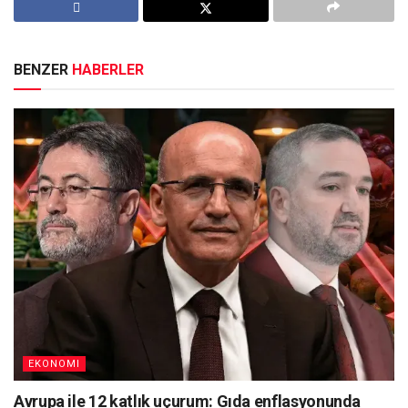
BENZER
HABERLER
EKONOMI
Avrupa ile 12 katlık uçurum: Gıda enflasyonunda