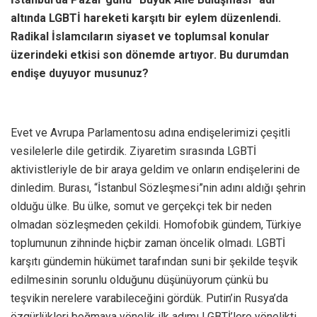
altında LGBTİ hareketi karşıtı bir eylem düzenlendi.
Radikal İslamcıların siyaset ve toplumsal konular
üzerindeki etkisi son dönemde artıyor. Bu durumdan
endişe duyuyor musunuz?
Evet ve Avrupa Parlamentosu adına endişelerimizi çeşitli
vesilelerle dile getirdik. Ziyaretim sırasında LGBTİ
aktivistleriyle de bir araya geldim ve onların endişelerini de
dinledim. Burası, “İstanbul Sözleşmesi”nin adını aldığı şehrin
olduğu ülke. Bu ülke, somut ve gerçekçi tek bir neden
olmadan sözleşmeden çekildi. Homofobik gündem, Türkiye
toplumunun zihninde hiçbir zaman öncelik olmadı. LGBTİ
karşıtı gündemin hükümet tarafından suni bir şekilde teşvik
edilmesinin sorunlu olduğunu düşünüyorum çünkü bu
teşvikin nerelere varabileceğini gördük. Putin’in Rusya’da
özgürlükleri boğmaya yönelik ilk adımı LGBTİ’lere yönelikti