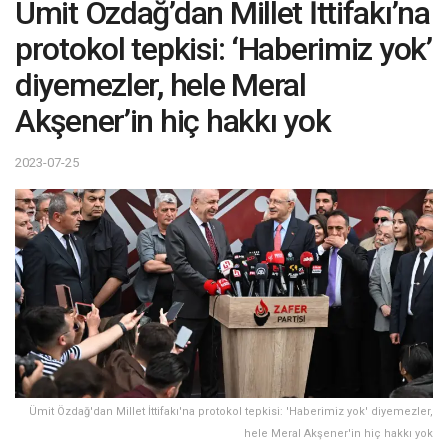
Ümit Özdağ’dan Millet İttifakı’na
protokol tepkisi: ‘Haberimiz yok’
diyemezler, hele Meral
Akşener’in hiç hakkı yok
2023-07-25
Ümit Özdağ'dan Millet İttifakı'na protokol tepkisi: 'Haberimiz yok' diyemezler,
hele Meral Akşener'in hiç hakkı yok