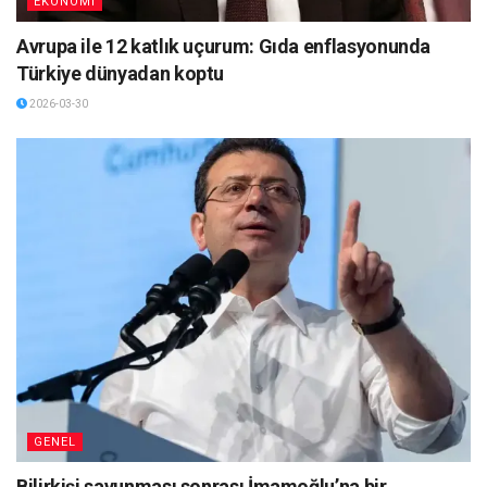
EKONOMI
Avrupa ile 12 katlık uçurum: Gıda enflasyonunda
Türkiye dünyadan koptu
2026-03-30
GENEL
Bilirkişi savunması sonrası İmamoğlu’na bir