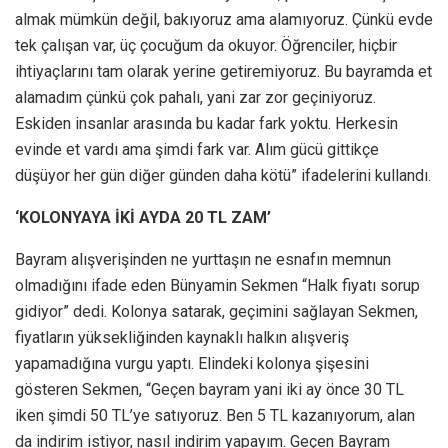
almak mümkün değil, bakıyoruz ama alamıyoruz. Çünkü evde
tek çalışan var, üç çocuğum da okuyor. Öğrenciler, hiçbir
ihtiyaçlarını tam olarak yerine getiremiyoruz. Bu bayramda et
alamadım çünkü çok pahalı, yani zar zor geçiniyoruz.
Eskiden insanlar arasında bu kadar fark yoktu. Herkesin
evinde et vardı ama şimdi fark var. Alım gücü gittikçe
düşüyor her gün diğer günden daha kötü” ifadelerini kullandı.
‘KOLONYAYA İKİ AYDA 20 TL ZAM’
Bayram alışverişinden ne yurttaşın ne esnafın memnun
olmadığını ifade eden Bünyamin Sekmen “Halk fiyatı sorup
gidiyor” dedi. Kolonya satarak, geçimini sağlayan Sekmen,
fiyatların yüksekliğinden kaynaklı halkın alışveriş
yapamadığına vurgu yaptı. Elindeki kolonya şişesini
gösteren Sekmen, “Geçen bayram yani iki ay önce 30 TL
iken şimdi 50 TL’ye satıyoruz. Ben 5 TL kazanıyorum, alan
da indirim istiyor, nasıl indirim yapayım. Geçen Bayram