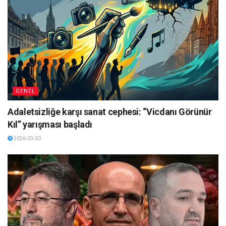
GENEL
Adaletsizliğe karşı sanat cephesi: “Vicdanı Görünür
Kıl” yarışması başladı
2026-03-30