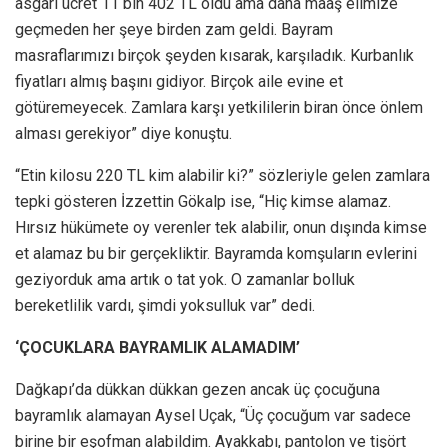
asgari ücret 11 bin 402 TL oldu ama daha maaş elimize
geçmeden her şeye birden zam geldi. Bayram
masraflarımızı birçok şeyden kısarak, karşıladık. Kurbanlık
fiyatları almış başını gidiyor. Birçok aile evine et
götüremeyecek. Zamlara karşı yetkililerin biran önce önlem
alması gerekiyor” diye konuştu.
“Etin kilosu 220 TL kim alabilir ki?” sözleriyle gelen zamlara
tepki gösteren İzzettin Gökalp ise, “Hiç kimse alamaz.
Hırsız hükümete oy verenler tek alabilir, onun dışında kimse
et alamaz bu bir gerçekliktir. Bayramda komşuların evlerini
geziyorduk ama artık o tat yok. O zamanlar bolluk
bereketlilik vardı, şimdi yoksulluk var” dedi.
‘ÇOCUKLARA BAYRAMLIK ALAMADIM’
Dağkapı’da dükkan dükkan gezen ancak üç çocuğuna
bayramlık alamayan Aysel Uçak, “Üç çocuğum var sadece
birine bir eşofman alabildim. Ayakkabı, pantolon ve tişört