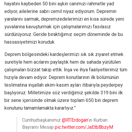
hayatını kaybeden 50 bini aşkın canımızı rahmetle yad
ediyor, ailelerine sabrı cemil niyaz ediyorum. Depremin
yaralarını sarmak, depremzedelerimizi en kısa sürede yeni
yuvalarına kavuşturmak için çalışmalarımızı fasılasız
sürdürüyoruz. Geride bıraktığımız seçim döneminde de bu
hassasiyetimizi koruduk.
Deprem bölgesindeki kardeşlerimizi sık sık ziyaret etmek
suretiyle hem acılarını paylaştık hem de sahada yürütülen
çalışmaları bizzat takip ettik. İnşa ve ihya faaliyetlerimiz tüm
hızıyla devam ediyor. Deprem konutlarının ilk bölümünün
teslimatına inşallah ekim-kasım ayları itibarıyla peyderpey
başlıyoruz. Milletimize söz verdiğimiz şekilde 319 bini ilk
bir sene içerisinde olmak üzere toplam 650 bin deprem
konutunu tamamlamakta kararlıyız.”
Cumhurbaşkanımız
@RTErdogan
’ın Kurban
Bayramı Mesajı
pic.twitter.com/JaEtbBbzyM