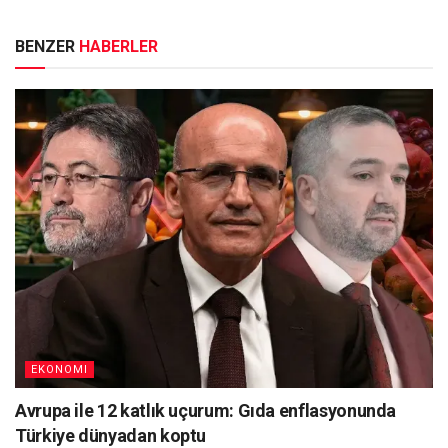
BENZER
HABERLER
EKONOMI
Avrupa ile 12 katlık uçurum: Gıda enflasyonunda
Türkiye dünyadan koptu