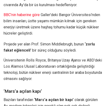
civarında Ay’da bir üs kurulması hedefleniyor.
BBC’nin haberine göre
Galler’deki Bangor Üniversitesi’nden
bilim insanları, üstte yaşamı mümkün kılmak için gereken
enerjiyi üretmek üzere haşhaş tohumu kadar küçük nükleer
hücreler geliştirdi.
Projede yer alan Prof. Simon Middlebrugh, bunun
‘zorlu
fakat eğlenceli’
bir süreç olduğunu söyledi.
Üniversitenin Rolls Royce, Britanya Uzay Ajansı ve ABD’deki
Los Alamos Ulusal Laboratuvarı ortaklığında geliştirdiği
teknoloji, bütün nükleer enerji santralinin bir araba boyutunda
olmasını sağlıyor.
‘Mars’a açılan kapı’
Bazıları tarafından
‘Mars’a açılan bir kapı’
olarak görülen
Ay, modern teknoloji için gerekli olan pek çok değerli