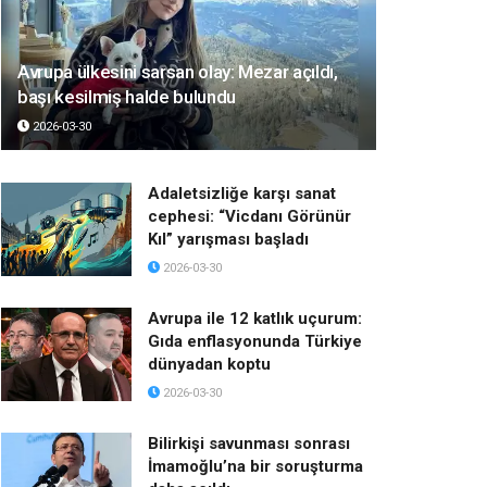
Avrupa ülkesini sarsan olay: Mezar açıldı,
başı kesilmiş halde bulundu
2026-03-30
Adaletsizliğe karşı sanat
cephesi: “Vicdanı Görünür
Kıl” yarışması başladı
2026-03-30
Avrupa ile 12 katlık uçurum:
Gıda enflasyonunda Türkiye
dünyadan koptu
2026-03-30
Bilirkişi savunması sonrası
İmamoğlu’na bir soruşturma