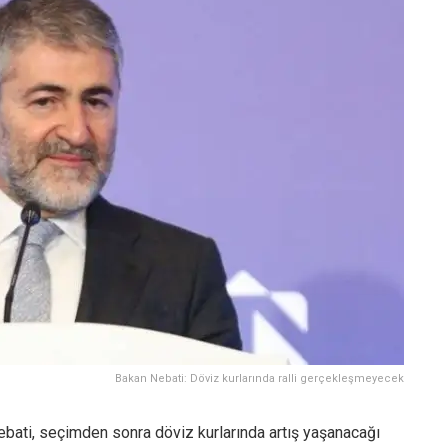
Bakan Nebati: Döviz kurlarında ralli gerçekleşmeyecek
bati, seçimden sonra döviz kurlarında artış yaşanacağı