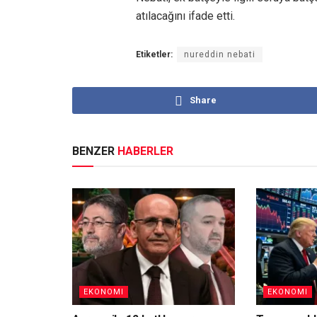
atılacağını ifade etti.
Etiketler:
nureddin nebati
Share
BENZER
HABERLER
EKONOMI
EKONOMI