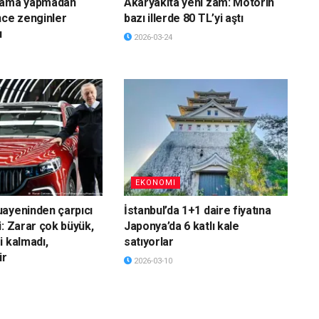
lama yapmadan
Akaryakıta yeni zam: Motorin
nce zenginler
bazı illerde 80 TL’yi aştı
ı
2026-03-24
EKONOMI
ayeninden çarpıcı
İstanbul’da 1+1 daire fiyatına
i: Zarar çok büyük,
Japonya’da 6 katlı kale
i kalmadı,
satıyorlar
ir
2026-03-10