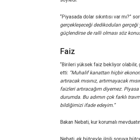
“Piyasada dolar sıkıntısı var mı?” so
gerçekleşeceği dedikoduları gerçeği y
güçlendirse de ralli olması söz konus
Faiz
“Birileri yüksek faiz bekliyor olabil
etti:
“Muhalif kanattan hiçbir ekonomi
artıracak mısınız, artırmayacak mısı
faizleri artıracağım diyemez. Piyasa 
durumda. Bu adımın çok farklı travm
bildiğimizi ifade edeyim.”
Bakan Nebati, kur korumalı mevduatın
Nebati, ek bütçeyle ilgili soruya büt