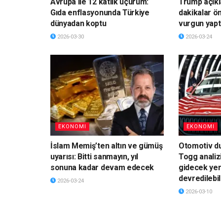
Avrupa ile 12 katlık uçurum:
Trump açık
Gıda enflasyonunda Türkiye
dakikalar ö
dünyadan koptu
vurgun yapt
2026-03-30
2026-03-24
EKONOMI
EKONOMI
İslam Memiş’ten altın ve gümüş
Otomotiv du
uyarısı: Bitti sanmayın, yıl
Togg analiz
sonuna kadar devam edecek
gidecek yer
devredilebil
2026-03-24
2026-03-10