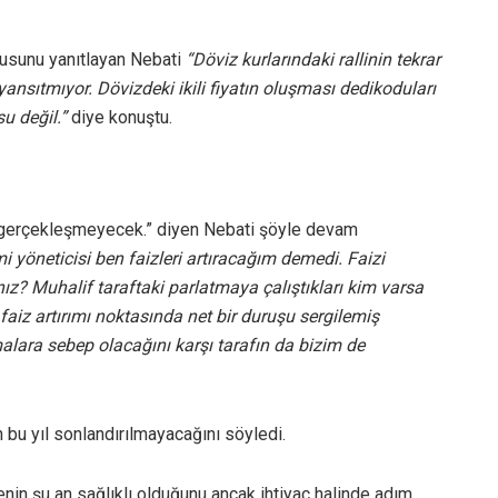
rusunu yanıtlayan Nebati
“Döviz kurlarındaki rallinin tekrar
ansıtmıyor. Dövizdeki ikili fiyatın oluşması dedikoduları
u değil.”
diye konuştu.
ir, gerçekleşmeyecek.” diyen Nebati şöyle devam
 yöneticisi ben faizleri artıracağım demedi. Faizi
nız? Muhalif taraftaki parlatmaya çalıştıkları kim varsa
faiz artırımı noktasında net bir duruşu sergilemiş
alara sebep olacağını karşı tarafın da bizim de
 bu yıl sonlandırılmayacağını söyledi.
çenin şu an sağlıklı olduğunu ancak ihtiyaç halinde adım