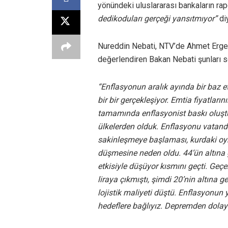
yönündeki uluslararası bankaların rap
dedikoduları gerçeği yansıtmıyor”
di
Nureddin Nebati, NTV’de Ahmet Ergen’i
değerlendiren Bakan Nebati şunları s
“Enflasyonun aralık ayında bir baz e
bir bir gerçekleşiyor. Emtia fiyatlar
tamamında enflasyonist baskı oluştu.
ülkelerden olduk. Enflasyonu vatandaşı
sakinleşmeye başlaması, kurdaki oyna
düşmesine neden oldu. 44’ün altına g
etkisiyle düşüyor kısmını geçti. Geçe
liraya çıkmıştı, şimdi 20’nin altına g
lojistik maliyeti düştü. Enflasyonun 
hedeflere bağlıyız. Depremden dolayı 