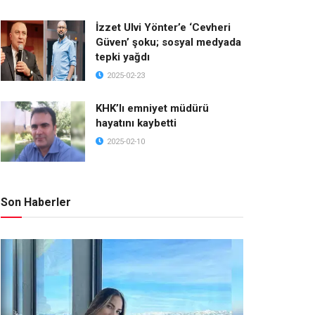
İzzet Ulvi Yönter’e ‘Cevheri
Güven’ şoku; sosyal medyada
tepki yağdı
2025-02-23
KHK’lı emniyet müdürü
hayatını kaybetti
2025-02-10
Son Haberler