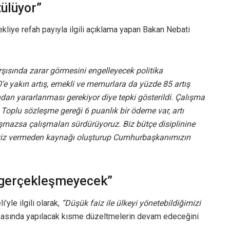
ülüyor”
iye refah payıyla ilgili açıklama yapan Bakan Nebati
rşısında zarar görmesini engelleyecek politika
’e yakın artış, emekli ve memurlara da yüzde 85 artış
ndan yararlanması gerekiyor diye tepki gösterildi. Çalışma
 Toplu sözleşme gereği 6 puanlık bir ödeme var, artı
aşmazsa çalışmaları sürdürüyoruz. Biz bütçe disiplinine
aviz vermeden kaynağı oluşturup Cumhurbaşkanımızın
i gerçekleşmeyecek”
yle ilgili olarak,
“Düşük faiz ile ülkeyi yönetebildiğimizi
ikasında yapılacak kısme düzeltmelerin devam edeceğini