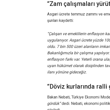
“Zam çalışmaları yürüt
Asgari ücrete temmuz zammı ve emekl
şunları kaydetti:
“Çalışan ve emeklilerin enflasyon ka
uygulanıyor. Asgari ücrete yüzde 100
oldu. 7 bin 500 üzeri alanların imka
Bakanlığımızla bir çalışma yapılıyor.
enflasyon farkı var. Yeterli orana ul
uyan hükümet olarak disiplinden t
ilanı yönüne gideceğiz.
“Döviz kurlarında rall
Bakan Nebati, Türkiye Ekonomi Modeli’
gördük”
dedi. Nebati, ekonomi polit
söyledi.