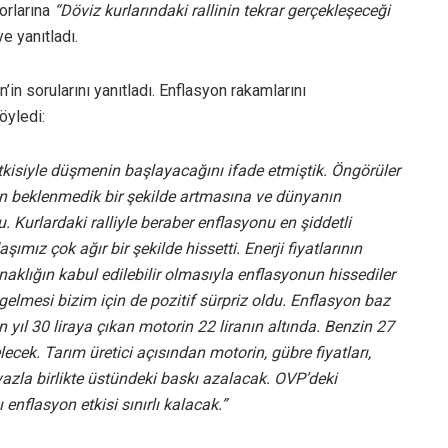
orlarına
“Döviz kurlarındaki rallinin tekrar gerçekleşeceği
ye yanıtladı.
n sorularını yanıtladı. Enflasyon rakamlarını
öyledi:
tkisiyle düşmenin başlayacağını ifade etmiştik. Öngörüler
ının beklenmedik bir şekilde artmasına ve dünyanın
 Kurlardaki ralliyle beraber enflasyonu en şiddetli
mız çok ağır bir şekilde hissetti. Enerji fiyatlarının
klığın kabul edilebilir olmasıyla enflasyonun hissediler
elmesi bizim için de pozitif sürpriz oldu. Enflasyon baz
n yıl 30 liraya çıkan motorin 22 liranın altında. Benzin 27
elecek. Tarım üretici açısından motorin, gübre fiyatları,
yazla birlikte üstündeki baskı azalacak. OVP’deki
enflasyon etkisi sınırlı kalacak.”