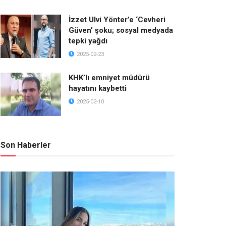
İzzet Ulvi Yönter’e ‘Cevheri
Güven’ şoku; sosyal medyada
tepki yağdı
2025-02-23
KHK’lı emniyet müdürü
hayatını kaybetti
2025-02-10
Son Haberler