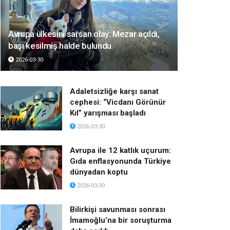
Avrupa ülkesini sarsan olay: Mezar açıldı,
başı kesilmiş halde bulundu
2026-03-30
Adaletsizliğe karşı sanat
cephesi: “Vicdanı Görünür
Kıl” yarışması başladı
2026-03-30
Avrupa ile 12 katlık uçurum:
Gıda enflasyonunda Türkiye
dünyadan koptu
2026-03-30
Bilirkişi savunması sonrası
İmamoğlu’na bir soruşturma