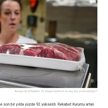
Avrupa'da et fiyatları: En büyük banknot ile kaç kilo et alınabiliyor?
riyle son bir yılda yüzde 92 yükseldi. Rekabet Kurumu artan