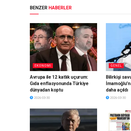
BENZER
HABERLER
EKONOMI
GENEL
Avrupa ile 12 katlık uçurum:
Bilirkişi sa
Gıda enflasyonunda Türkiye
İmamoğlu’n
dünyadan koptu
daha açıldı
2026-03-30
2026-03-30