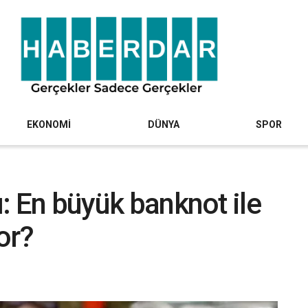
EKONOMİ
DÜNYA
SPOR
rı: En büyük banknot ile
yor?