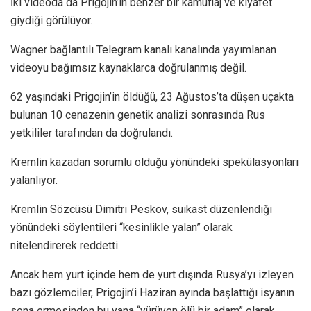
İki videoda da Prigojin’in benzer bir kamuflaj ve kıyafet
giydiği görülüyor.
Wagner bağlantılı Telegram kanalı kanalında yayımlanan
videoyu bağımsız kaynaklarca doğrulanmış değil.
62 yaşındaki Prigojin’in öldüğü, 23 Ağustos’ta düşen uçakta
bulunan 10 cenazenin genetik analizi sonrasında Rus
yetkililer tarafından da doğrulandı.
Kremlin kazadan sorumlu olduğu yönündeki spekülasyonları
yalanlıyor.
Kremlin Sözcüsü Dimitri Peskov, suikast düzenlendiği
yönündeki söylentileri “kesinlikle yalan” olarak
nitelendirerek reddetti.
Ancak hem yurt içinde hem de yurt dışında Rusya’yı izleyen
bazı gözlemciler, Prigojin’i Haziran ayında başlattığı isyanın
sona ermesinden bu yana “yürüyen ölü bir adam” olarak