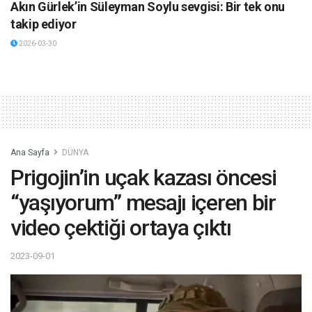
Akın Gürlek’in Süleyman Soylu sevgisi: Bir tek onu
takip ediyor
2026-03-30
Ana Sayfa
DÜNYA
Prigojin’in uçak kazası öncesi
“yaşıyorum” mesajı içeren bir
video çektiği ortaya çıktı
2023-09-01