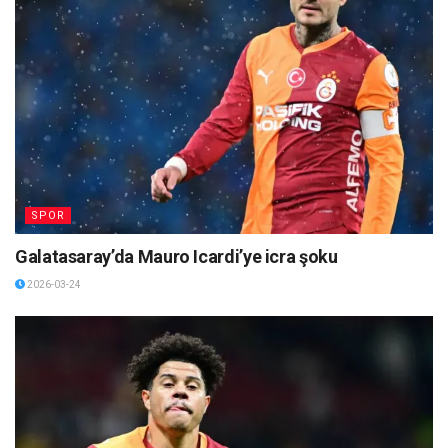
SPOR
Galatasaray’da Mauro Icardi’ye icra şoku
2026-03-24