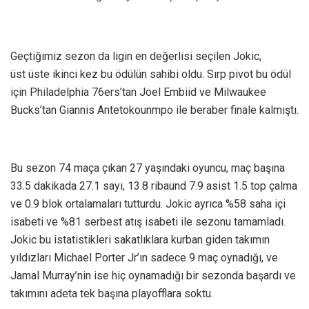
Geçtiğimiz sezon da ligin en değerlisi seçilen Jokic,
üst üste ikinci kez bu ödülün sahibi oldu. Sırp pivot bu ödül
için Philadelphia 76ers’tan Joel Embiid ve Milwaukee
Bucks’tan Giannis Antetokounmpo ile beraber finale kalmıştı.
Bu sezon 74 maça çıkan 27 yaşındaki oyuncu, maç başına
33.5 dakikada 27.1 sayı, 13.8 ribaund 7.9 asist 1.5 top çalma
ve 0.9 blok ortalamaları tutturdu. Jokic ayrıca %58 saha içi
isabeti ve %81 serbest atış isabeti ile sezonu tamamladı.
Jokic bu istatistikleri sakatlıklara kurban giden takımın
yıldızları Michael Porter Jr’ın sadece 9 maç oynadığı, ve
Jamal Murray’nin ise hiç oynamadığı bir sezonda başardı ve
takımını adeta tek başına playofflara soktu.