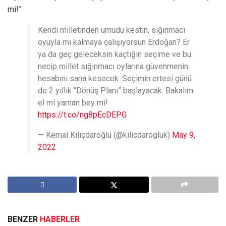
mi!”
Kendi milletinden umudu kestin, sığınmacı
oyuyla mı kalmaya çalışıyorsun Erdoğan? Er
ya da geç geleceksin kaçtığın seçime ve bu
necip millet sığınmacı oylarına güvenmenin
hesabını sana kesecek. Seçimin ertesi günü
de 2 yıllık “Dönüş Planı” başlayacak. Bakalım
el mi yaman bey mi!
https://t.co/ng8pEcDEPG
— Kemal Kılıçdaroğlu (@kilicdarogluk)
May 9,
2022
BENZER
HABERLER