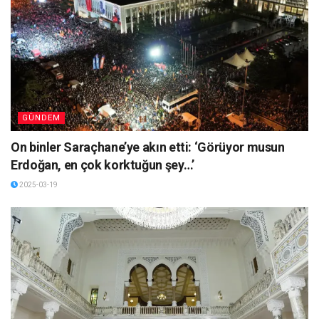
GÜNDEM
On binler Saraçhane’ye akın etti: ‘Görüyor musun
Erdoğan, en çok korktuğun şey…’
2025-03-19