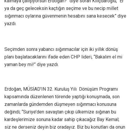
kalmaya çalışıyorsun Erdoğan?” diye soran Kılıçdaroğlu, “Er
ya da geç geleceksin kaçtığın seçime ve bu necip millet
sığınmacı oylarına güvenmenin hesabını sana kesecek” diye
yazdı.
Seçimden sonra yabancı sığınmacılar için iki yıllık dönüş
planı başlatacaklarını ifade eden CHP lideri, “Bakalım el mi
yaman bey mi!” diye yazdı.
Erdoğan, MÜSİAD’IN 32. Kuruluş Yılı Dönüşüm Programı
kapsamında düzenlenen törende yaptığı konuşmada, son
zamanlarda gündemden düşmeyen sığınmacı konusuna
değindi; “Suriye’den savaştan çıkıp ülkemize sığınan bu
kardeşlerimize sonuna kadar sahip çıkacağız Bay Kemal;
siz ne derseniz deyin biz oradayız. Biz bu konutları da onun