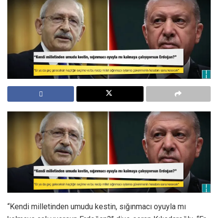
“Kendi milletinden umudu kestin, sığınmacı oyuyla mı