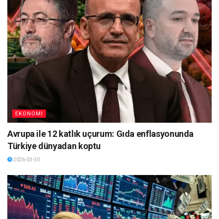
EKONOMI
Avrupa ile 12 katlık uçurum: Gıda enflasyonunda
Türkiye dünyadan koptu
2026-03-30