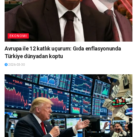
EKONOMI
Avrupa ile 12 katlık uçurum: Gıda enflasyonunda
Türkiye dünyadan koptu
2026-03-30