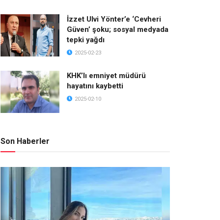
İzzet Ulvi Yönter’e ‘Cevheri
Güven’ şoku; sosyal medyada
tepki yağdı
2025-02-23
KHK’lı emniyet müdürü
hayatını kaybetti
2025-02-10
Son Haberler