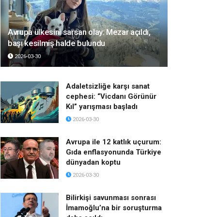
Avrupa ülkesini sarsan olay: Mezar açıldı,
başı kesilmiş halde bulundu
2026-03-30
Adaletsizliğe karşı sanat
cephesi: “Vicdanı Görünür
Kıl” yarışması başladı
2026-03-30
Avrupa ile 12 katlık uçurum:
Gıda enflasyonunda Türkiye
dünyadan koptu
2026-03-30
Bilirkişi savunması sonrası
İmamoğlu’na bir soruşturma