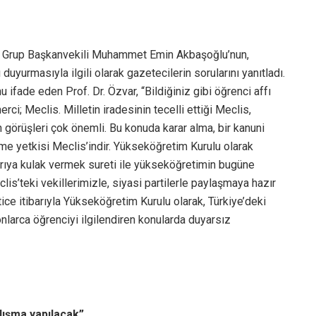
KP Grup Başkanvekili Muhammet Emin Akbaşoğlu’nun,
ı duyurmasıyla ilgili olarak gazetecilerin sorularını yanıtladı.
ifade eden Prof. Dr. Özvar, “Bildiğiniz gibi öğrenci affı
ci; Meclis. Milletin iradesinin tecelli ettiği Meclis,
erin görüşleri çok önemli. Bu konuda karar alma, bir kanuni
 yetkisi Meclis’indir. Yükseköğretim Kurulu olarak
ğrıya kulak vermek sureti ile yükseköğretimin bugüne
clis’teki vekillerimizle, siyasi partilerle paylaşmaya hazır
ce itibarıyla Yükseköğretim Kurulu olarak, Türkiye’deki
nlarca öğrenciyi ilgilendiren konularda duyarsız
lışma yapılacak”