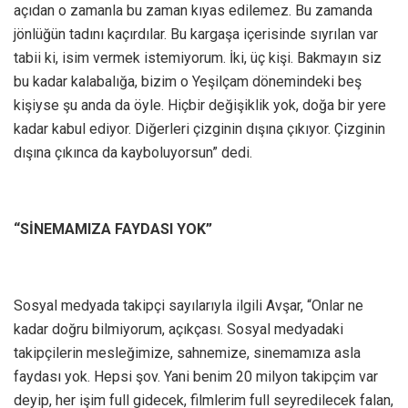
açıdan o zamanla bu zaman kıyas edilemez. Bu zamanda
jönlüğün tadını kaçırdılar. Bu kargaşa içerisinde sıyrılan var
tabii ki, isim vermek istemiyorum. İki, üç kişi. Bakmayın siz
bu kadar kalabalığa, bizim o Yeşilçam dönemindeki beş
kişiyse şu anda da öyle. Hiçbir değişiklik yok, doğa bir yere
kadar kabul ediyor. Diğerleri çizginin dışına çıkıyor. Çizginin
dışına çıkınca da kayboluyorsun” dedi.
“SİNEMAMIZA FAYDASI YOK”
Sosyal medyada takipçi sayılarıyla ilgili Avşar, “Onlar ne
kadar doğru bilmiyorum, açıkçası. Sosyal medyadaki
takipçilerin mesleğimize, sahnemize, sinemamıza asla
faydası yok. Hepsi şov. Yani benim 20 milyon takipçim var
deyip, her işim full gidecek, filmlerim full seyredilecek falan,