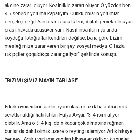
aksine zararı oluyor. Kesinlikle zararı oluyor. O yüzden ben
4.5 senedir yoruma kapalıyım. Çünkü onların yorumlar
gerçekçi değil. Yani orası sanal alem, dijital gerçek olmayan
orası, havada uçuşuyor yani. Nasıl insanların şu anda
koyduğu fotoğraflar kendileri değilse, bana göre bizim
mesleğimize zarar veren bir şey sosyal medya. O fazla
takipçiler çoğaldıkça zarar geliyor” şeklinde konuştu.
“BİZİM İŞİMİZ MAYIN TARLASI”
Erkek oyuncuların kadın oyunculara göre daha astronomik
ücretler aldığı hatırlatılan Hülya Avşar, “3-4 isim alıyor
olabilir. Ama o 3-4 kişi de o kadar çok almasına rağmen
bunlar da dahil olmak üzere o reytingi alamıyor. Artık hikaye
her şey. Artık uyarlama yapılan hikayeler gidiyor, özgünler