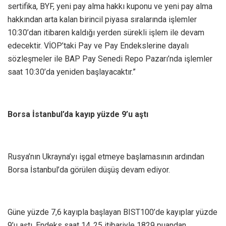
sertifika, BYF, yeni pay alma hakkı kuponu ve yeni pay alma
hakkından arta kalan birincil piyasa sıralarında işlemler
10:30’dan itibaren kaldığı yerden sürekli işlem ile devam
edecektir. VİOP’taki Pay ve Pay Endekslerine dayalı
sözleşmeler ile BAP Pay Senedi Repo Pazarı’nda işlemler
saat 10:30’da yeniden başlayacaktır.”
Borsa İstanbul’da kayıp yüzde 9’u aştı
Rusya’nın Ukrayna’yı işgal etmeye başlamasının ardından
Borsa İstanbul’da görülen düşüş devam ediyor.
Güne yüzde 7,6 kayıpla başlayan BIST100’de kayıplar yüzde
9’u aştı. Endeks saat 14..25 itibariyle 1829 puandan