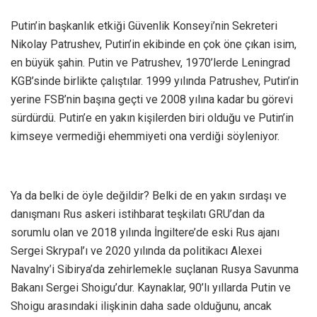
Putin’in başkanlık etkiği Güvenlik Konseyi’nin Sekreteri
Nikolay Patrushev, Putin’in ekibinde en çok öne çıkan isim,
en büyük şahin. Putin ve Patrushev, 1970’lerde Leningrad
KGB’sinde birlikte çalıştılar. 1999 yılında Patrushev, Putin’in
yerine FSB’nin başına geçti ve 2008 yılına kadar bu görevi
sürdürdü. Putin’e en yakın kişilerden biri olduğu ve Putin’in
kimseye vermediği ehemmiyeti ona verdiği söyleniyor.
Ya da belki de öyle değildir? Belki de en yakın sırdaşı ve
danışmanı Rus askeri istihbarat teşkilatı GRU’dan da
sorumlu olan ve 2018 yılında İngiltere’de eski Rus ajanı
Sergei Skrypal’ı ve 2020 yılında da politikacı Alexei
Navalny’i Sibirya’da zehirlemekle suçlanan Rusya Savunma
Bakanı Sergei Shoigu’dur. Kaynaklar, 90’lı yıllarda Putin ve
Shoigu arasındaki ilişkinin daha sade olduğunu, ancak