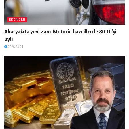
EKONOMI
Akaryakıta yeni zam: Motorin bazı illerde 80 TL’yi
aştı
2026-03-24