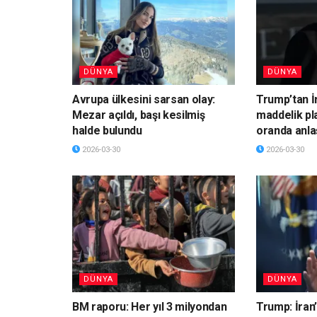
DÜNYA
DÜNYA
Avrupa ülkesini sarsan olay:
Trump’tan İ
Mezar açıldı, başı kesilmiş
maddelik pl
halde bulundu
oranda anla
2026-03-30
2026-03-30
DÜNYA
DÜNYA
BM raporu: Her yıl 3 milyondan
Trump: İran’