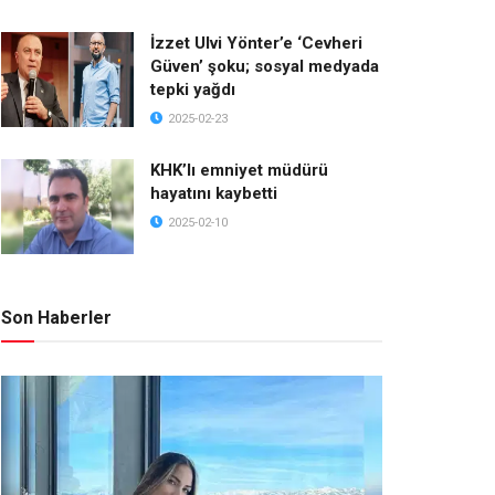
İzzet Ulvi Yönter’e ‘Cevheri
Güven’ şoku; sosyal medyada
tepki yağdı
2025-02-23
KHK’lı emniyet müdürü
hayatını kaybetti
2025-02-10
Son Haberler