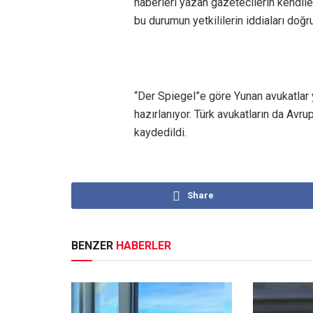
haberleri yazan gazetecilerin kendiler
bu durumun yetkililerin iddiaları doğru
“Der Spiegel”e göre Yunan avukatlar 
hazırlanıyor. Türk avukatların da Av
kaydedildi.
Share
BENZER
HABERLER