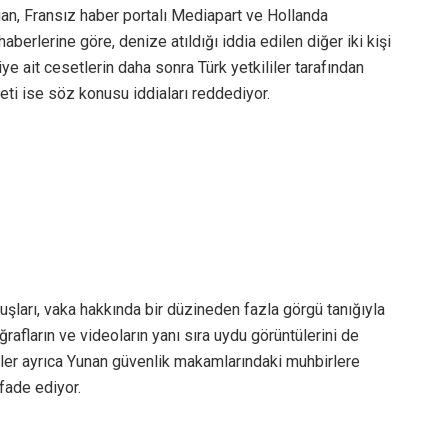
ian, Fransız haber portalı Mediapart ve Hollanda
berlerine göre, denize atıldığı iddia edilen diğer iki kişi
iye ait cesetlerin daha sonra Türk yetkililer tarafından
ti ise söz konusu iddiaları reddediyor.
şları, vaka hakkında bir düzineden fazla görgü tanığıyla
oğrafların ve videoların yanı sıra uydu görüntülerini de
ciler ayrıca Yunan güvenlik makamlarındaki muhbirlere
ifade ediyor.