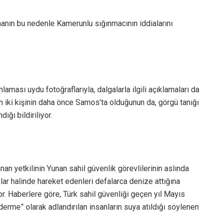
manın bu nedenle Kamerunlu sığınmacının iddialarını
laması uydu fotoğraflarıyla, dalgalarla ilgili açıklamaları da
n iki kişinin daha önce Samos’ta olduğunun da, görgü tanığı
ığı bildiriliyor.
unan yetkilinin Yunan sahil güvenlik görevlilerinin aslında
plar halinde hareket edenleri defalarca denize attığına
or. Haberlere göre, Türk sahil güvenliği geçen yıl Mayıs
derme” olarak adlandırılan insanların suya atıldığı söylenen