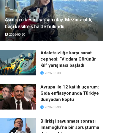
Avrupa ülkesini sarsan olay: Mezar açıldı,
başı kesilmiş halde bulundu
2026-03-30
Adaletsizliğe karşı sanat
cephesi: “Vicdanı Görünür
Kıl” yarışması başladı
2026-03-30
Avrupa ile 12 katlık uçurum:
Gıda enflasyonunda Türkiye
dünyadan koptu
2026-03-30
Bilirkişi savunması sonrası
İmamoğlu’na bir soruşturma