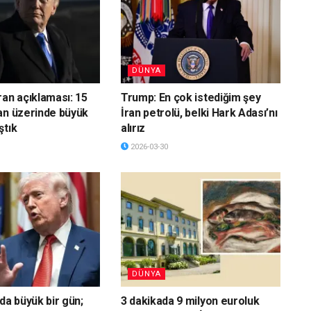
DÜNYA
ran açıklaması: 15
Trump: En çok istediğim şey
an üzerinde büyük
İran petrolü, belki Hark Adası’nı
ştık
alırız
2026-03-30
DÜNYA
da büyük bir gün;
3 dakikada 9 milyon euroluk