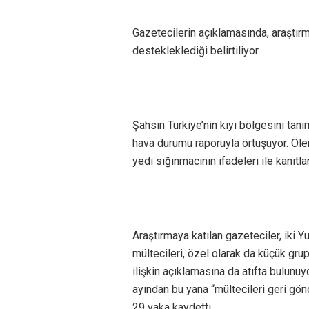
Gazetecilerin açıklamasında, araştır
destekleklediği belirtiliyor.
Şahsın Türkiye’nin kıyı bölgesini tanım
hava durumu raporuyla örtüşüyor. Öle
yedi sığınmacının ifadeleri ile kanıtland
Araştırmaya katılan gazeteciler, iki Y
mültecileri, özel olarak da küçük gru
ilişkin açıklamasına da atıfta bulunuy
ayından bu yana “mültecileri geri gön
29 vaka kaydetti.