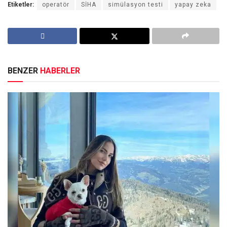
Etiketler:
operatör
SİHA
simülasyon testi
yapay zeka
BENZER
HABERLER