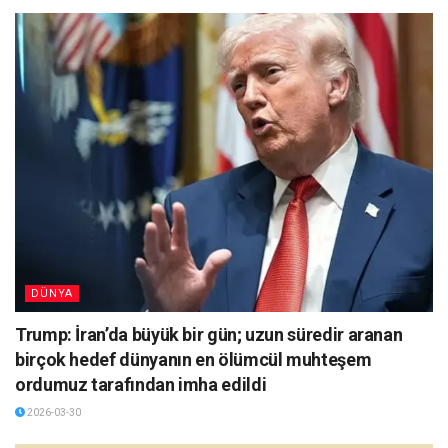
DÜNYA
Trump: İran’da büyük bir gün; uzun süredir aranan
birçok hedef dünyanın en ölümcül muhteşem
ordumuz tarafından imha edildi
2026-03-30