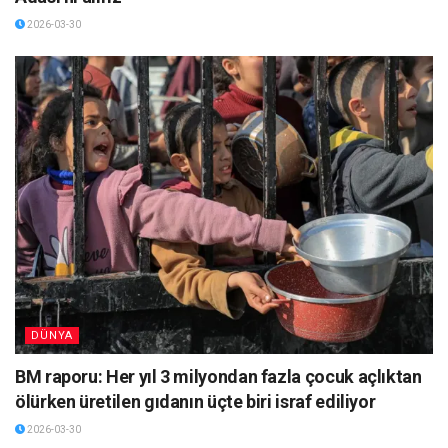
2026-03-30
DÜNYA
BM raporu: Her yıl 3 milyondan fazla çocuk açlıktan
ölürken üretilen gıdanın üçte biri israf ediliyor
2026-03-30