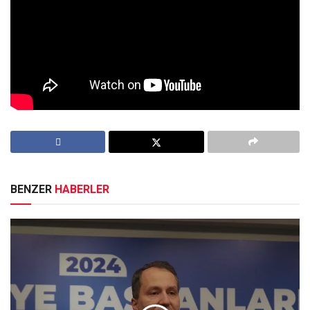
için çok yaşlı olduğu yorumunda bulunuyor.
Son anketlere Amerikan seçmenlerin çoğu Biden’ın ilerlemiş
yaşından dolayı endişe duyuyor. Eğer ikinci dönemi için
seçimde galip gelirse, 82 yaşında olacak.
Etiketler:
biden
BENZER
HABERLER