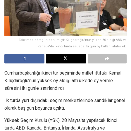
Takvimde dört gün denilmişti: Kılıçdaroğlu'nun yüzde 80 aldığı ABD ve
Kanada'da ikinci turda sadece iki gün oy kullanılabilecek!
Cumhurbaşkanlığı ikinci tur seçiminde millet ittifakı Kemal
Kılıçdaroğlu’nun yüksek oy aldığı altı ülkede oy verme
süresini iki günle sınırlandırdı.
İlk turda yurt dışındaki seçim merkezlerinde sandıklar genel
olarak beş gün boyunca açıktı.
Yüksek Seçim Kurulu (YSK), 28 Mayıs’ta yapılacak ikinci
turda ABD, Kanada, Britanya, İrlanda, Avustralya ve