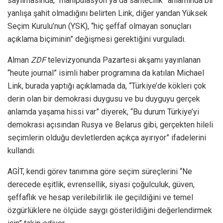
sayılmasında, “manipülasyon ya da sahtecilik” anlamında bir
yanlışa şahit olmadığını belirten Link, diğer yandan Yüksek
Seçim Kurulu’nun (YSK), “hiç şeffaf olmayan sonuçları
açıklama biçiminin” değişmesi gerektiğini vurguladı.
Alman
ZDF
televizyonunda Pazartesi akşamı yayınlanan
“heute journal” isimli haber programına da katılan Michael
Link, burada yaptığı açıklamada da, “Türkiye’de kökleri çok
derin olan bir demokrasi duygusu ve bu duyguyu gerçek
anlamda yaşama hissi var” diyerek, “Bu durum Türkiye’yi
demokrasi açısından Rusya ve Belarus gibi, gerçekten hileli
seçimlerin olduğu devletlerden açıkça ayırıyor” ifadelerini
kullandı.
AGİT, kendi görev tanımına göre seçim süreçlerini “Ne
derecede eşitlik, evrensellik, siyasi çoğulculuk, güven,
şeffaflık ve hesap verilebilirlik ile geçildiğini ve temel
özgürlüklere ne ölçüde saygı gösterildiğini değerlendirmek