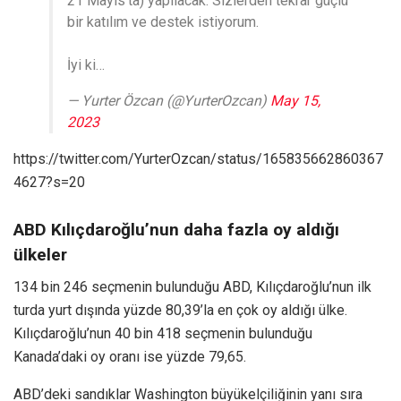
21 Mayıs’ta) yapılacak. Sizlerden tekrar güçlü
bir katılım ve destek istiyorum.
İyi ki…
— Yurter Özcan (@YurterOzcan)
May 15,
2023
https://twitter.com/YurterOzcan/status/165835662860367
4627?s=20
ABD Kılıçdaroğlu’nun daha fazla oy aldığı
ülkeler
134 bin 246 seçmenin bulunduğu ABD, Kılıçdaroğlu’nun ilk
turda yurt dışında yüzde 80,39’la en çok oy aldığı ülke.
Kılıçdaroğlu’nun 40 bin 418 seçmenin bulunduğu
Kanada’daki oy oranı ise yüzde 79,65.
ABD’deki sandıklar Washington büyükelçiliğinin yanı sıra