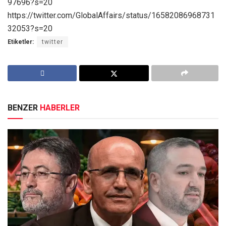
97696?s=20
https://twitter.com/GlobalAffairs/status/16582086968731
32053?s=20
Etiketler:
twitter
BENZER
HABERLER