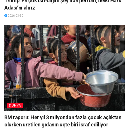
Trump: En çok istediğim şey İran petrolü, belki Hark
Adası’nı alırız
2026-03-30
DÜNYA
BM raporu: Her yıl 3 milyondan fazla çocuk açlıktan
ölürken üretilen gıdanın üçte biri israf ediliyor