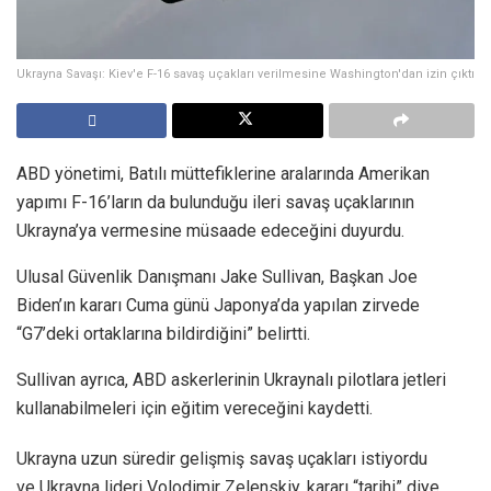
Ukrayna Savaşı: Kiev'e F-16 savaş uçakları verilmesine Washington'dan izin çıktı
ABD yönetimi, Batılı müttefiklerine aralarında Amerikan
yapımı F-16’ların da bulunduğu ileri savaş uçaklarının
Ukrayna’ya vermesine müsaade edeceğini duyurdu.
Ulusal Güvenlik Danışmanı Jake Sullivan, Başkan Joe
Biden’ın kararı Cuma günü Japonya’da yapılan zirvede
“G7’deki ortaklarına bildirdiğini” belirtti.
Sullivan ayrıca, ABD askerlerinin Ukraynalı pilotlara jetleri
kullanabilmeleri için eğitim vereceğini kaydetti.
Ukrayna uzun süredir gelişmiş savaş uçakları istiyordu
ve Ukrayna lideri Volodimir Zelenskiy, kararı “tarihi” diye