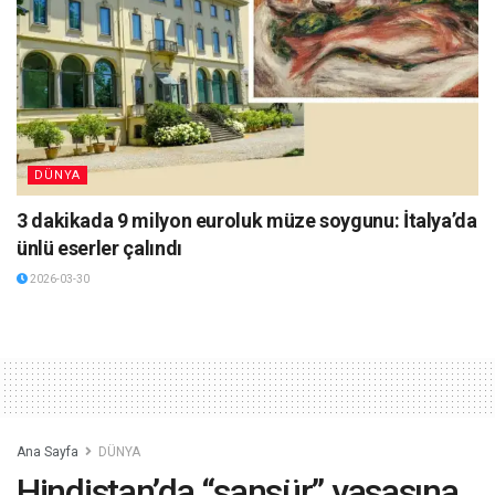
DÜNYA
3 dakikada 9 milyon euroluk müze soygunu: İtalya’da
ünlü eserler çalındı
2026-03-30
Ana Sayfa
DÜNYA
Hindistan’da “sansür” yasasına