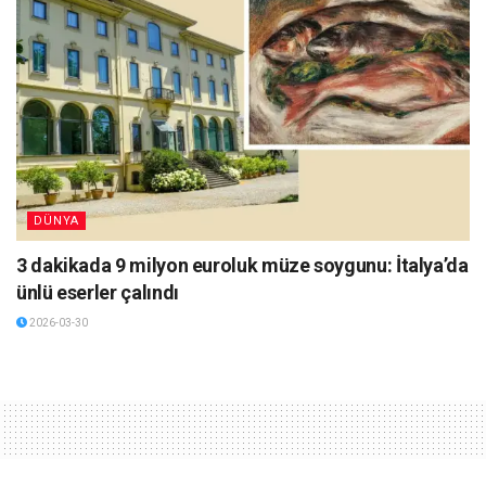
DÜNYA
3 dakikada 9 milyon euroluk müze soygunu: İtalya’da
ünlü eserler çalındı
2026-03-30