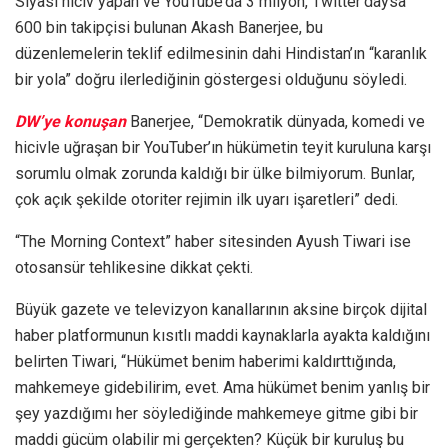
Siyasi hiciv yapan ve YouTube’da 3 milyon, Twitter’daysa
600 bin takipçisi bulunan Akash Banerjee, bu
düzenlemelerin teklif edilmesinin dahi Hindistan’ın “karanlık
bir yola” doğru ilerlediğinin göstergesi olduğunu söyledi.
DW’ye konuşan
Banerjee, “Demokratik dünyada, komedi ve
hicivle uğraşan bir YouTuber’ın hükümetin teyit kuruluna karşı
sorumlu olmak zorunda kaldığı bir ülke bilmiyorum. Bunlar,
çok açık şekilde otoriter rejimin ilk uyarı işaretleri” dedi.
“The Morning Context” haber sitesinden Ayush Tiwari ise
otosansür tehlikesine dikkat çekti.
Büyük gazete ve televizyon kanallarının aksine birçok dijital
haber platformunun kısıtlı maddi kaynaklarla ayakta kaldığını
belirten Tiwari, “Hükümet benim haberimi kaldırttığında,
mahkemeye gidebilirim, evet. Ama hükümet benim yanlış bir
şey yazdığımı her söylediğinde mahkemeye gitme gibi bir
maddi gücüm olabilir mi gerçekten? Küçük bir kuruluş bu