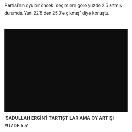
Partisi’nin oyu bir önceki seçimlere göre yüzde 2.5 artmış
durumda. Yani 22’8 den 25.3’e çıkmış” diye konuştu.
‘SADULLAH ERGİN’İ TARTIŞTILAR AMA OY ARTIŞI
YÜZDE 5.5’