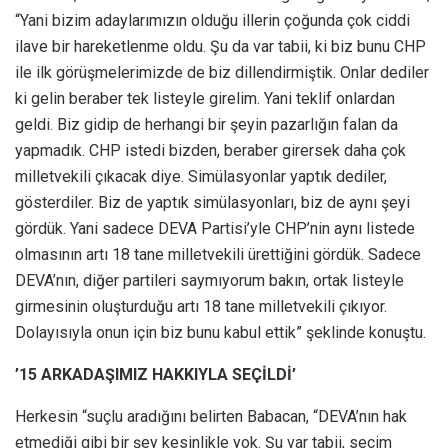
“Yani bizim adaylarımızın olduğu illerin çoğunda çok ciddi
ilave bir hareketlenme oldu. Şu da var tabii, ki biz bunu CHP
ile ilk görüşmelerimizde de biz dillendirmiştik. Onlar dediler
ki gelin beraber tek listeyle girelim. Yani teklif onlardan
geldi. Biz gidip de herhangi bir şeyin pazarlığın falan da
yapmadık. CHP istedi bizden, beraber girersek daha çok
milletvekili çıkacak diye. Simülasyonlar yaptık dediler,
gösterdiler. Biz de yaptık simülasyonları, biz de aynı şeyi
gördük. Yani sadece DEVA Partisi’yle CHP’nin aynı listede
olmasının artı 18 tane milletvekili ürettiğini gördük. Sadece
DEVA’nın, diğer partileri saymıyorum bakın, ortak listeyle
girmesinin oluşturduğu artı 18 tane milletvekili çıkıyor.
Dolayısıyla onun için biz bunu kabul ettik” şeklinde konuştu.
’15 ARKADAŞIMIZ HAKKIYLA SEÇİLDİ’
Herkesin “suçlu aradığını belirten Babacan, “DEVA’nın hak
etmediği gibi bir şey kesinlikle yok. Şu var tabii, seçim