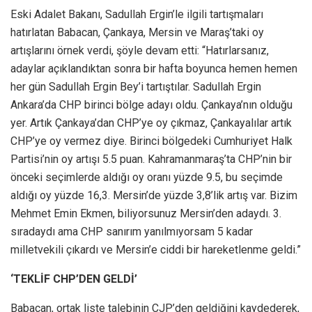
Eski Adalet Bakanı, Sadullah Ergin’le ilgili tartışmaları
hatırlatan Babacan, Çankaya, Mersin ve Maraş’taki oy
artışlarını örnek verdi, şöyle devam etti: “Hatırlarsanız,
adaylar açıklandıktan sonra bir hafta boyunca hemen hemen
her gün Sadullah Ergin Bey’i tartıştılar. Sadullah Ergin
Ankara’da CHP birinci bölge adayı oldu. Çankaya’nın olduğu
yer. Artık Çankaya’dan CHP’ye oy çıkmaz, Çankayalılar artık
CHP’ye oy vermez diye. Birinci bölgedeki Cumhuriyet Halk
Partisi’nin oy artışı 5.5 puan. Kahramanmaraş’ta CHP’nin bir
önceki seçimlerde aldığı oy oranı yüzde 9.5, bu seçimde
aldığı oy yüzde 16,3. Mersin’de yüzde 3,8’lik artış var. Bizim
Mehmet Emin Ekmen, biliyorsunuz Mersin’den adaydı. 3.
sıradaydı ama CHP sanırım yanılmıyorsam 5 kadar
milletvekili çıkardı ve Mersin’e ciddi bir hareketlenme geldi.”
‘TEKLİF CHP’DEN GELDİ’
Babacan, ortak liste talebinin CJP’den geldiğini kaydederek,