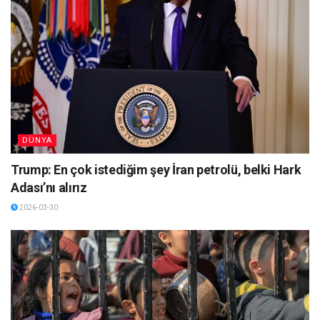
DÜNYA
Trump: En çok istediğim şey İran petrolü, belki Hark
Adası’nı alırız
2026-03-30