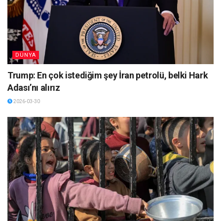
DÜNYA
Trump: En çok istediğim şey İran petrolü, belki Hark
Adası’nı alırız
2026-03-30