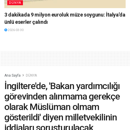
DÜNYA
3 dakikada 9 milyon euroluk müze soygunu: İtalya’da
ünlü eserler çalındı
2026-03-30
Ana Sayfa
DÜNYA
İngiltere'de, 'Bakan yardımcılığı
görevinden alınmama gerekçe
olarak Müslüman olmam
gösterildi' diyen milletvekilinin
iddiaları soruşturulacak