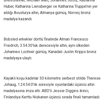
Brennsteiner, Michael Matt, Johannes Strolz, Katharina
Huber, Katharina Liensberger ve Katharina Truppe’nin yer
aldığı Avusturya altın, Almanya gümüş, Norveç bronz
madalya kazandı.
Bobsled erkekler dörtlü finalinde Alman Francesco
Friedrich, 3.54.30’luk derecesiyle altın, aynı ülkeden
Johannes Lochner gümüş, Kanadalı Justin Kripps bronz
madalyaya ulaştı.
Kayaklı koşu kadınlar 30 kilometre serbest stilde Therese
Johaug, 1.24.54.0’lık süresiyle oyunlardaki üçüncü altın
madalyasına imza attı. ABD’li Jessie Diggins ikinci,
Finlandiya Kerttu Niskanen üçüncü sırada finali tamamladı.