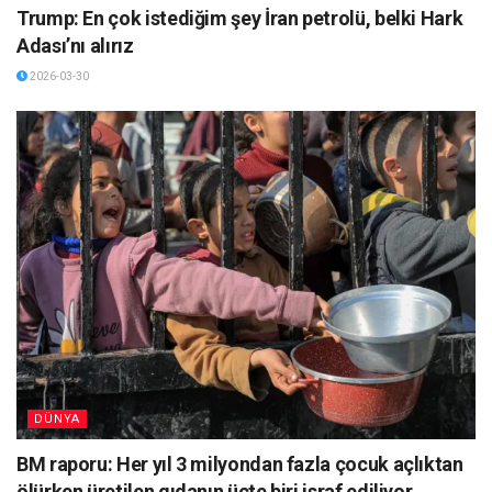
Trump: En çok istediğim şey İran petrolü, belki Hark
Adası’nı alırız
2026-03-30
DÜNYA
BM raporu: Her yıl 3 milyondan fazla çocuk açlıktan
ölürken üretilen gıdanın üçte biri israf ediliyor