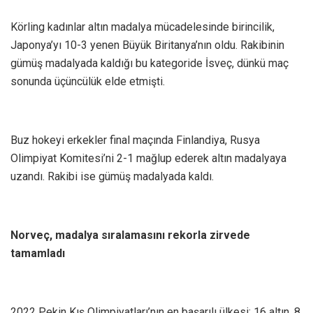
Körling kadınlar altın madalya mücadelesinde birincilik,
Japonya’yı 10-3 yenen Büyük Biritanya’nın oldu. Rakibinin
gümüş madalyada kaldığı bu kategoride İsveç, dünkü maç
sonunda üçüncülük elde etmişti.
Buz hokeyi erkekler final maçında Finlandiya, Rusya
Olimpiyat Komitesi’ni 2-1 mağlup ederek altın madalyaya
uzandı. Rakibi ise gümüş madalyada kaldı.
Norveç, madalya sıralamasını rekorla zirvede
tamamladı
2022 Pekin Kış Olimpiyatları’nın en başarılı ülkesi; 16 altın, 8