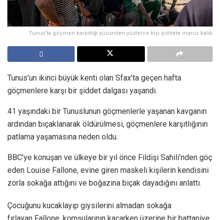
Tunus’ta göçmen karşıtlığı yüzünden yüzlerce kişi şiddete maruz kaldı
Tunus’un ikinci büyük kenti olan Sfax’ta geçen hafta
göçmenlere karşı bir şiddet dalgası yaşandı.
41 yaşındaki bir Tunuslunun göçmenlerle yaşanan kavganın
ardından bıçaklanarak öldürülmesi, göçmenlere karşıtlığının
patlama yaşamasına neden oldu.
BBC’ye konuşan ve ülkeye bir yıl önce Fildişi Sahili’nden göç
eden Louise Fallone, evine giren maskeli kişilerin kendisini
zorla sokağa attığını ve boğazına bıçak dayadığını anlattı.
Çocuğunu kucaklayıp giysilerini almadan sokağa
fırlayan Fallone, komşularının kaçarken üzerine bir battaniye