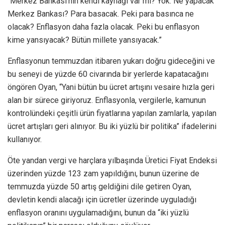
“Merkez Bankası’nın kendi kaynağı var mı? Yok. Ne yapacak
Merkez Bankası? Para basacak. Peki para basınca ne
olacak? Enflasyon daha fazla olacak. Peki bu enflasyon
kime yansıyacak? Bütün millete yansıyacak.”
Enflasyonun temmuzdan itibaren yukarı doğru gideceğini ve
bu seneyi de yüzde 60 civarında bir yerlerde kapatacağını
öngören Oyan, “Yani bütün bu ücret artışını vesaire hızla geri
alan bir sürece giriyoruz. Enflasyonla, vergilerle, kamunun
kontrolündeki çeşitli ürün fiyatlarına yapılan zamlarla, yapılan
ücret artışları geri alınıyor. Bu iki yüzlü bir politika” ifadelerini
kullanıyor.
Öte yandan vergi ve harçlara yılbaşında Üretici Fiyat Endeksi
üzerinden yüzde 123 zam yapıldığını, bunun üzerine de
temmuzda yüzde 50 artış geldiğini dile getiren Oyan,
devletin kendi alacağı için ücretler üzerinde uyguladığı
enflasyon oranını uygulamadığını, bunun da “iki yüzlü