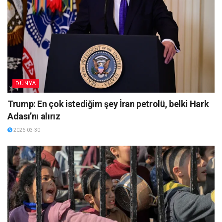
DÜNYA
Trump: En çok istediğim şey İran petrolü, belki Hark
Adası’nı alırız
2026-03-30