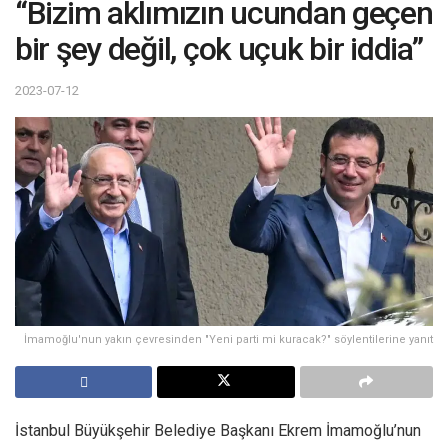
“Bizim aklımızın ucundan geçen
bir şey değil, çok uçuk bir iddia”
2023-07-12
İmamoğlu'nun yakın çevresinden "Yeni parti mi kuracak?" söylentilerine yanıt
İstanbul Büyükşehir Belediye Başkanı Ekrem İmamoğlu’nun