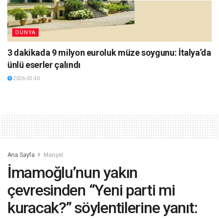
DÜNYA
3 dakikada 9 milyon euroluk müze soygunu: İtalya’da
ünlü eserler çalındı
2026-03-30
Ana Sayfa
Manşet
İmamoğlu’nun yakın
çevresinden “Yeni parti mi
kuracak?” söylentilerine yanıt: