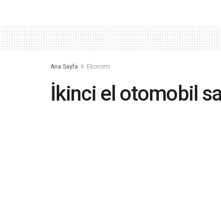
Ana Sayfa
Ekonomi
İkinci el otomobil 
yürürlüğe girdi
2022-08-16