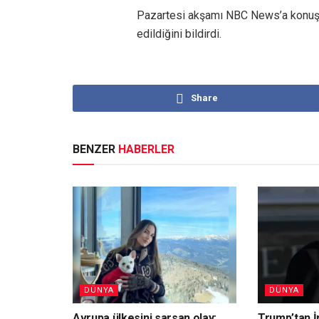
Pazartesi akşamı NBC News’a konuşan 
edildiğini bildirdi.
Share
BENZER
HABERLER
DÜNYA
DÜNYA
Avrupa ülkesini sarsan olay:
Trump’tan İ