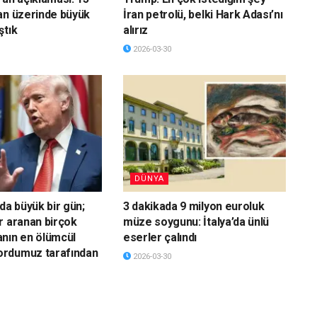
an üzerinde büyük
İran petrolü, belki Hark Adası’nı
ştık
alırız
2026-03-30
DÜNYA
da büyük bir gün;
3 dakikada 9 milyon euroluk
r aranan birçok
müze soygunu: İtalya’da ünlü
nın en ölümcül
eserler çalındı
rdumuz tarafından
2026-03-30