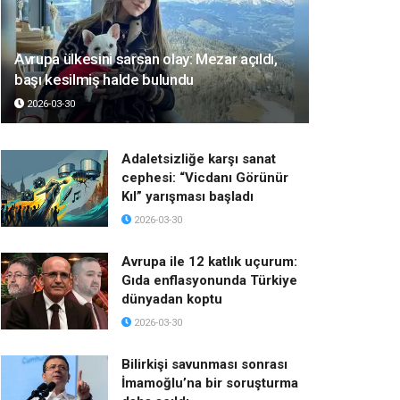
Avrupa ülkesini sarsan olay: Mezar açıldı,
başı kesilmiş halde bulundu
2026-03-30
Adaletsizliğe karşı sanat
cephesi: “Vicdanı Görünür
Kıl” yarışması başladı
2026-03-30
Avrupa ile 12 katlık uçurum:
Gıda enflasyonunda Türkiye
dünyadan koptu
2026-03-30
Bilirkişi savunması sonrası
İmamoğlu’na bir soruşturma