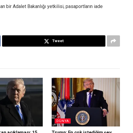
bir Adalet Bakanlığı yetkilisi, pasaportların iade
Tweet
DÜNYA
ran açıklaması: 15
Trump: En çok istediğim şey