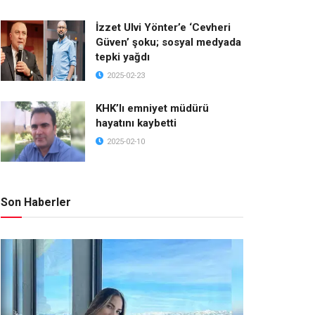
İzzet Ulvi Yönter’e ‘Cevheri
Güven’ şoku; sosyal medyada
tepki yağdı
2025-02-23
KHK’lı emniyet müdürü
hayatını kaybetti
2025-02-10
Son Haberler