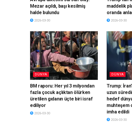
Mezar açıldı, başı kesilmiş
maddelik pl
halde bulundu
oranda anla
2026-03-30
2026-03-30
DÜNYA
DÜNYA
BM raporu: Her yıl 3 milyondan
Trump: İran’
fazla çocuk açlıktan ölürken
uzun süredi
üretilen gıdanın üçte biri israf
hedef dünya
ediliyor
muhteşem o
imha edildi
2026-03-30
2026-03-30