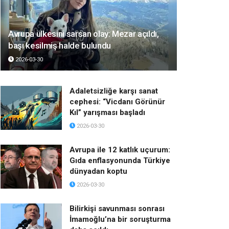
Avrupa ülkesini sarsan olay: Mezar açıldı,
başı kesilmiş halde bulundu
2026-03-30
Adaletsizliğe karşı sanat
cephesi: “Vicdanı Görünür
Kıl” yarışması başladı
2026-03-30
Avrupa ile 12 katlık uçurum:
Gıda enflasyonunda Türkiye
dünyadan koptu
2026-03-30
Bilirkişi savunması sonrası
İmamoğlu’na bir soruşturma