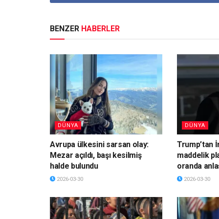
BENZER
HABERLER
DÜNYA
DÜNYA
Avrupa ülkesini sarsan olay:
Trump’tan İ
Mezar açıldı, başı kesilmiş
maddelik pl
halde bulundu
oranda anla
2026-03-30
2026-03-30