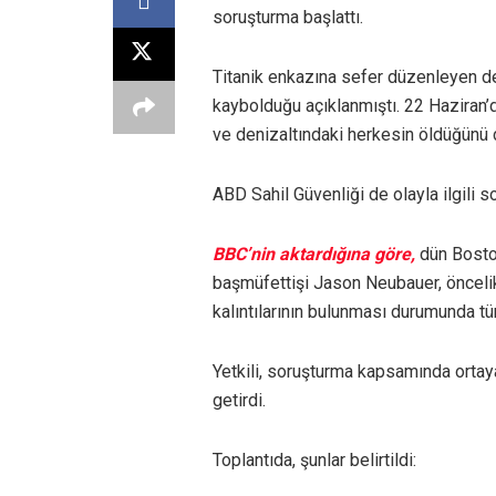
soruşturma başlattı.
Titanik enkazına sefer düzenleyen den
kaybolduğu açıklanmıştı. 22 Haziran’d
ve denizaltındaki herkesin öldüğünü 
ABD Sahil Güvenliği de olayla ilgili s
BBC’nin aktardığına göre,
dün Boston
başmüfettişi Jason Neubauer, öncelik
kalıntılarının bulunması durumunda tü
Yetkili, soruşturma kapsamında ortaya
getirdi.
Toplantıda, şunlar belirtildi: