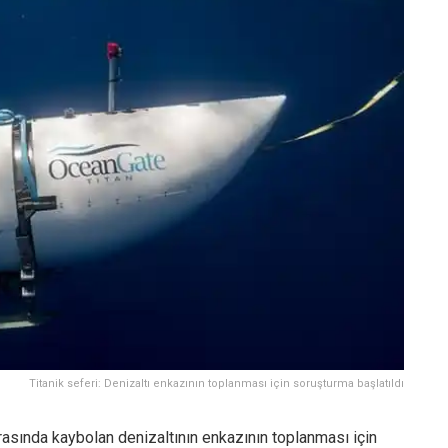
Titanik seferi: Denizaltı enkazının toplanması için soruşturma başlatıldı
ırasında kaybolan denizaltının enkazının toplanması için