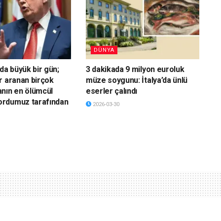
DÜNYA
da büyük bir gün;
3 dakikada 9 milyon euroluk
r aranan birçok
müze soygunu: İtalya’da ünlü
nın en ölümcül
eserler çalındı
rdumuz tarafından
2026-03-30