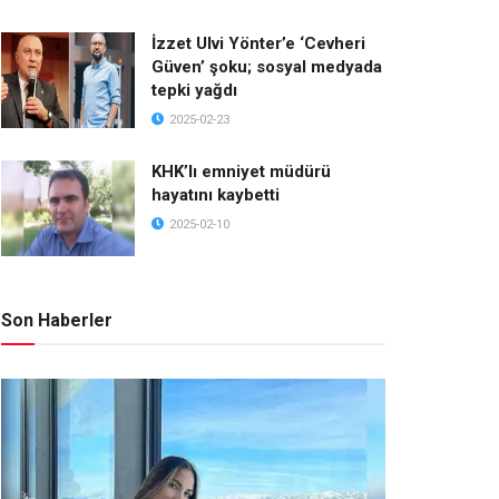
İzzet Ulvi Yönter’e ‘Cevheri
Güven’ şoku; sosyal medyada
tepki yağdı
2025-02-23
KHK’lı emniyet müdürü
hayatını kaybetti
2025-02-10
Son Haberler