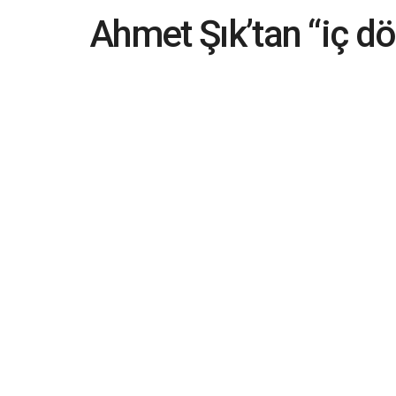
Ahmet Şık’tan “iç dö
Sözlerim bağlamında
özür dilerim
2023-06-26