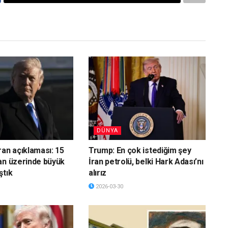
DÜNYA
ran açıklaması: 15
Trump: En çok istediğim şey
an üzerinde büyük
İran petrolü, belki Hark Adası’nı
ştık
alırız
2026-03-30