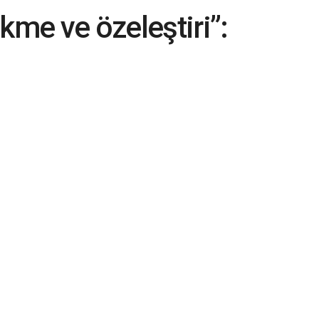
kme ve özeleştiri”:
n koparıldı, yeniden