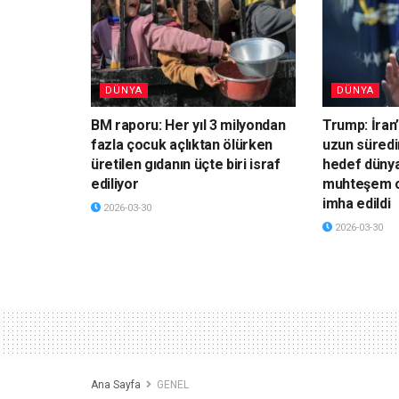
DÜNYA
DÜNYA
BM raporu: Her yıl 3 milyondan
Trump: İran’
fazla çocuk açlıktan ölürken
uzun süredi
üretilen gıdanın üçte biri israf
hedef dünya
ediliyor
muhteşem o
imha edildi
2026-03-30
2026-03-30
Ana Sayfa
GENEL