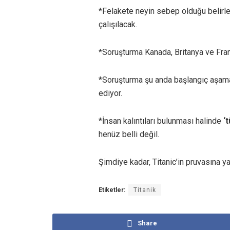
*Felakete neyin sebep olduğu belir
çalışılacak.
*Soruşturma Kanada, Britanya ve Fran
*Soruşturma şu anda başlangıç aşama
ediyor.
*İnsan kalıntıları bulunması halinde
‘
henüz belli değil.
Şimdiye kadar, Titanic’in pruvasına y
Etiketler:
Titanik
Share