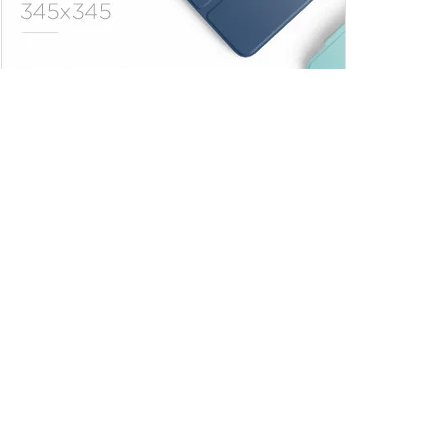
Trendler
Comments
Son
Adana Demirspor,