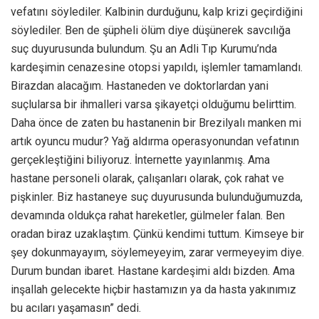
vefatını söylediler. Kalbinin durduğunu, kalp krizi geçirdiğini
söylediler. Ben de şüpheli ölüm diye düşünerek savcılığa
suç duyurusunda bulundum. Şu an Adli Tıp Kurumu’nda
kardeşimin cenazesine otopsi yapıldı, işlemler tamamlandı.
Birazdan alacağım. Hastaneden ve doktorlardan yani
suçlularsa bir ihmalleri varsa şikayetçi olduğumu belirttim.
Daha önce de zaten bu hastanenin bir Brezilyalı manken mi
artık oyuncu mudur? Yağ aldırma operasyonundan vefatının
gerçekleştiğini biliyoruz. İnternette yayınlanmış. Ama
hastane personeli olarak, çalışanları olarak, çok rahat ve
pişkinler. Biz hastaneye suç duyurusunda bulunduğumuzda,
devamında oldukça rahat hareketler, gülmeler falan. Ben
oradan biraz uzaklaştım. Çünkü kendimi tuttum. Kimseye bir
şey dokunmayayım, söylemeyeyim, zarar vermeyeyim diye.
Durum bundan ibaret. Hastane kardeşimi aldı bizden. Ama
inşallah gelecekte hiçbir hastamızın ya da hasta yakınımız
bu acıları yaşamasın” dedi.