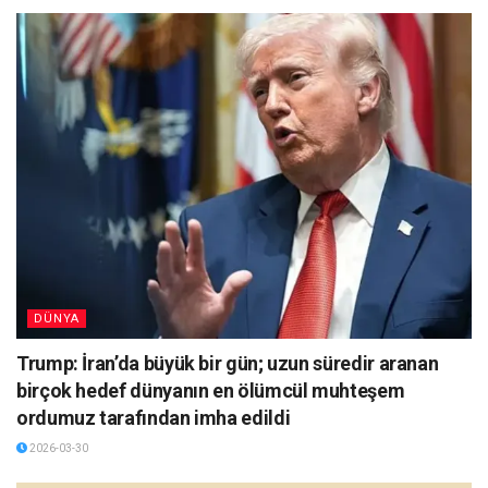
DÜNYA
Trump: İran’da büyük bir gün; uzun süredir aranan
birçok hedef dünyanın en ölümcül muhteşem
ordumuz tarafından imha edildi
2026-03-30