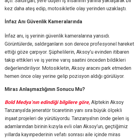
açtı. Saldırgan, yere düşen iş insanının yanına yaklaşarak bir
kez daha ateş edip, motosikletle olay yerinden uzaklaştı.
İnfaz Anı Güvenlik Kameralarında
İnfaz anı, iş yerinin güvenlik kameralarına yansıdı.
Görüntülerde, saldırganların son derece profesyonel hareket
ettiği göze çarpıyor. Şüphelilerin, Aksoy’u evinden itibaren
takip ettikleri ve iş yerine varış saatini önceden bildikleri
değerlendiriliyor. Motosikletin, Aksoy aracını park etmeden
hemen önce olay yerine gelip pozisyon aldığı görülüyor.
Miras Anlaşmazlığının Sonucu Mu?
Bold Medya’nın edindiği bilgilere göre,
Alptekin Aksoy
Tanzanya’da jeneratör ticaretinin yanı sıra büyük ölçekli
inşaat projeleri de yürütüyordu. Tanzanya’nın önde gelen iş
adamlarından birinin kızıyla evli olan Aksoy’un, geçtiğimiz
yıllarda kayınpederinin vefatı sonrası aile içinde miras