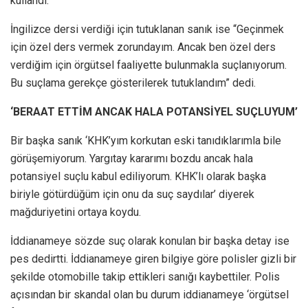
kullandı.
İngilizce dersi verdiği için tutuklanan sanık ise “Geçinmek
için özel ders vermek zorundayım. Ancak ben özel ders
verdiğim için örgütsel faaliyette bulunmakla suçlanıyorum.
Bu suçlama gerekçe gösterilerek tutuklandım” dedi.
‘BERAAT ETTİM ANCAK HALA POTANSİYEL SUÇLUYUM’
Bir başka sanık ‘KHK’yım korkutan eski tanıdıklarımla bile
görüşemiyorum. Yargıtay kararımı bozdu ancak hala
potansiyel suçlu kabul ediliyorum. KHK’lı olarak başka
biriyle götürdüğüm için onu da suç saydılar’ diyerek
mağduriyetini ortaya koydu.
İddianameye sözde suç olarak konulan bir başka detay ise
pes dedirtti. İddianameye giren bilgiye göre polisler gizli bir
şekilde otomobille takip ettikleri sanığı kaybettiler. Polis
açısından bir skandal olan bu durum iddianameye ‘örgütsel