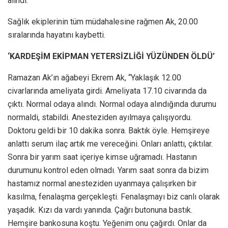
alındı.
Sağlık ekiplerinin tüm müdahalesine rağmen Ak, 20.00
sıralarında hayatını kaybetti.
‘KARDEŞİM EKİPMAN YETERSİZLİĞİ YÜZÜNDEN ÖLDÜ’
Ramazan Ak’ın ağabeyi Ekrem Ak, “Yaklaşık 12.00
civarlarında ameliyata girdi. Ameliyata 17.10 civarında da
çıktı. Normal odaya alındı. Normal odaya alındığında durumu
normaldi, stabildi. Anesteziden ayılmaya çalışıyordu.
Doktoru geldi bir 10 dakika sonra. Baktık öyle. Hemşireye
anlattı serum ilaç artık me vereceğini. Onları anlattı, çıktılar.
Sonra bir yarım saat içeriye kimse uğramadı. Hastanın
durumunu kontrol eden olmadı. Yarım saat sonra da bizim
hastamız normal anesteziden uyanmaya çalışırken bir
kasılma, fenalaşma gerçekleşti. Fenalaşmayı biz canlı olarak
yaşadık. Kızı da vardı yanında. Çağrı butonuna bastık.
Hemşire bankosuna koştu. Yeğenim onu çağırdı. Onlar da