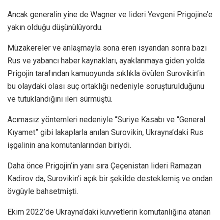
Ancak generalin yine de Wagner ve lideri Yevgeni Prigojine’e
yakın olduğu düşünülüyordu.
Müzakereler ve anlaşmayla sona eren isyandan sonra bazı
Rus ve yabancı haber kaynakları, ayaklanmaya giden yolda
Prigojin tarafından kamuoyunda sıklıkla övülen Surovikin’in
bu olaydaki olası suç ortaklığı nedeniyle soruşturulduğunu
ve tutuklandığını ileri sürmüştü.
Acımasız yöntemleri nedeniyle “Suriye Kasabı ve “General
Kıyamet” gibi lakaplarla anılan Surovikin, Ukrayna’daki Rus
işgalinin ana komutanlarından biriydi.
Daha önce Prigojin’in yanı sıra Çeçenistan lideri Ramazan
Kadirov da, Surovikin’i açık bir şekilde desteklemiş ve ondan
övgüyle bahsetmişti.
Ekim 2022’de Ukrayna’daki kuvvetlerin komutanlığına atanan