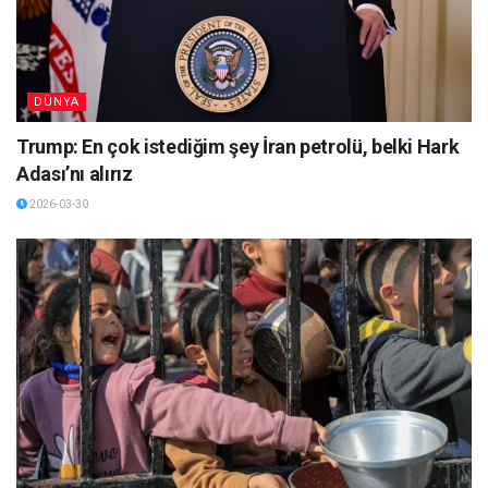
DÜNYA
Trump: En çok istediğim şey İran petrolü, belki Hark
Adası’nı alırız
2026-03-30