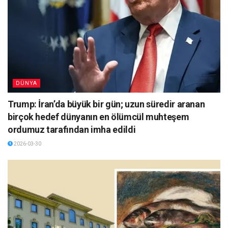
DÜNYA
Trump: İran’da büyük bir gün; uzun süredir aranan
birçok hedef dünyanın en ölümcül muhteşem
ordumuz tarafından imha edildi
2026-03-30