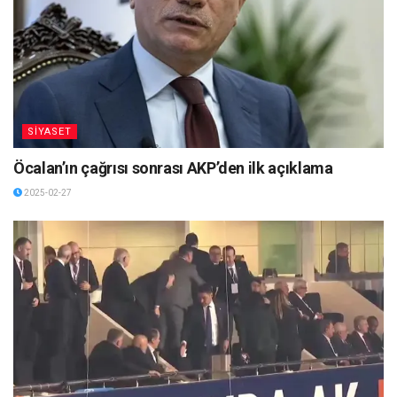
SİYASET
Öcalan’ın çağrısı sonrası AKP’den ilk açıklama
2025-02-27