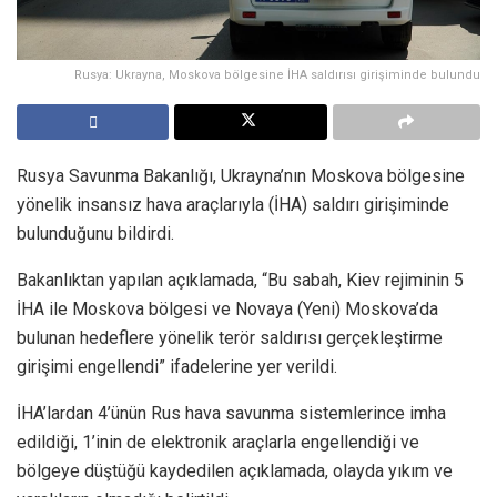
Rusya: Ukrayna, Moskova bölgesine İHA saldırısı girişiminde bulundu
Rusya Savunma Bakanlığı, Ukrayna’nın Moskova bölgesine
yönelik insansız hava araçlarıyla (İHA) saldırı girişiminde
bulunduğunu bildirdi.
Bakanlıktan yapılan açıklamada, “Bu sabah, Kiev rejiminin 5
İHA ile Moskova bölgesi ve Novaya (Yeni) Moskova’da
bulunan hedeflere yönelik terör saldırısı gerçekleştirme
girişimi engellendi” ifadelerine yer verildi.
İHA’lardan 4’ünün Rus hava savunma sistemlerince imha
edildiği, 1’inin de elektronik araçlarla engellendiği ve
bölgeye düştüğü kaydedilen açıklamada, olayda yıkım ve