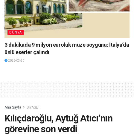
DÜNYA
3 dakikada 9 milyon euroluk müze soygunu: İtalya’da
ünlü eserler çalındı
2026-03-30
Ana Sayfa
SİYASET
Kılıçdaroğlu, Aytuğ Atıcı’nın
görevine son verdi