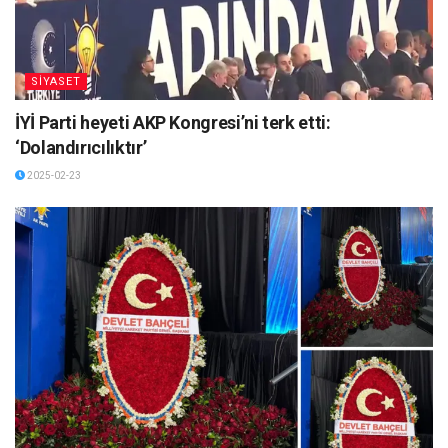
SİYASET
İYİ Parti heyeti AKP Kongresi’ni terk etti:
‘Dolandırıcılıktır’
2025-02-23