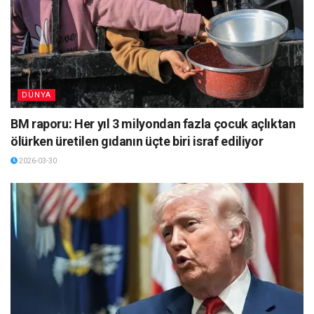
DÜNYA
BM raporu: Her yıl 3 milyondan fazla çocuk açlıktan
ölürken üretilen gıdanın üçte biri israf ediliyor
2026-03-30