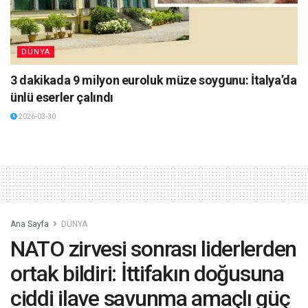
DÜNYA
3 dakikada 9 milyon euroluk müze soygunu: İtalya’da
ünlü eserler çalındı
2026-03-30
Ana Sayfa
DÜNYA
NATO zirvesi sonrası liderlerden
ortak bildiri: İttifakın doğusuna
ciddi ilave savunma amaçlı güç