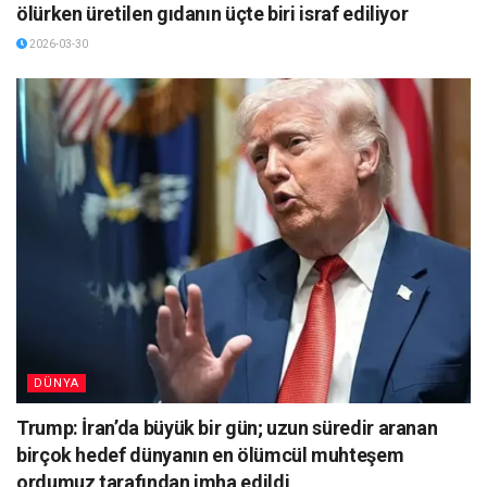
ölürken üretilen gıdanın üçte biri israf ediliyor
2026-03-30
DÜNYA
Trump: İran’da büyük bir gün; uzun süredir aranan
birçok hedef dünyanın en ölümcül muhteşem
ordumuz tarafından imha edildi