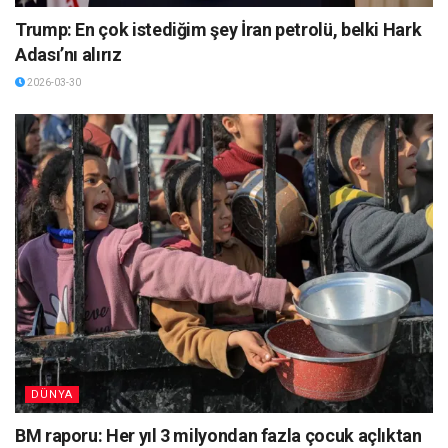
Trump: En çok istediğim şey İran petrolü, belki Hark
Adası’nı alırız
2026-03-30
DÜNYA
BM raporu: Her yıl 3 milyondan fazla çocuk açlıktan