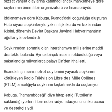
bizzat vahşet olaylarına katılmadı ancak mahkemeye göre
soykırımın önemli bir organizatörü ve finansörüydü.
İddianameye göre Kabuga, Ruanda’daki çoğunluğu oluşturan
Hutu siyasi seçkinleriyle yakın ilişki kurdu ve kızlarından
ikisini, dönemin Devlet Başkanı Juvénal Habyarimana’nın
oğullarıyla evlendirdi.
Soykırımdan sorumlu olan Interahamwe milislerine maddi
destekte bulundu. Ayrıca birçok insanın öldürüldüğü veya
sakatlandığı milyonlarca palayı Çin’den ithal etti.
Ruandalı iş insanı, nefret söylemini yayarak soykırımı
körükleyen Radio Télévision Libre des Mille Collines
(RTLM) aracılığıyla soykırımı kışkırtmakla da suçlanıyor.
Kabuga,, “hamamböceği” diye hitap ettiği Tutsiler’in
saklandığı yerleri ihbar eden radyo istasyonunun kurucusu
ve destekçisiydi.