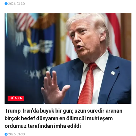
2026-03-30
DÜNYA
Trump: İran’da büyük bir gün; uzun süredir aranan
birçok hedef dünyanın en ölümcül muhteşem
ordumuz tarafından imha edildi
2026-03-30