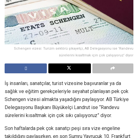
Schengen vizesi: Turizm sektörü şikayetçi, AB Delegasyonu ise 'Randevu
sürelerini kısaltmak için çok çalışıyoruz' diyor
İş insanları, sanatçılar, turist vizesine başvuranlar ya da
sağlık ve eğitim gerekçeleriyle seyahat planlayan pek çok
Schengen vizesi almakta yaşadığını paylaşıyor. AB Türkiye
Delegasyonu Başkanı Büyükelçi Landrut ise “Randevu
sürelerini kısaltmak için çok sıkı çalışıyoruz” diyor.
Son haftalarda pek çok sanatçı peşi sıra vize engeline
takıldığını paylaşırken, en son Sumru Yavrucuk 10. Frankfurt