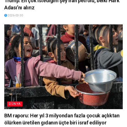
Trump: En çok istediğim şey İran petrolü, belki Hark
Adası’nı alırız
2026-03-30
DÜNYA
BM raporu: Her yıl 3 milyondan fazla çocuk açlıktan
ölürken üretilen gıdanın üçte biri israf ediliyor