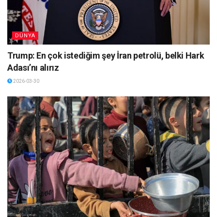
DÜNYA
Trump: En çok istediğim şey İran petrolü, belki Hark
Adası’nı alırız
2026-03-30