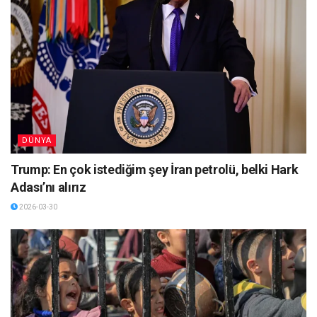
DÜNYA
Trump: En çok istediğim şey İran petrolü, belki Hark
Adası’nı alırız
2026-03-30