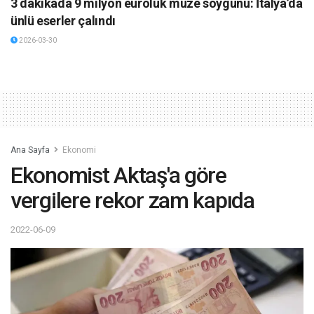
3 dakikada 9 milyon euroluk müze soygunu: İtalya’da
ünlü eserler çalındı
2026-03-30
Ana Sayfa
Ekonomi
Ekonomist Aktaş'a göre
vergilere rekor zam kapıda
2022-06-09