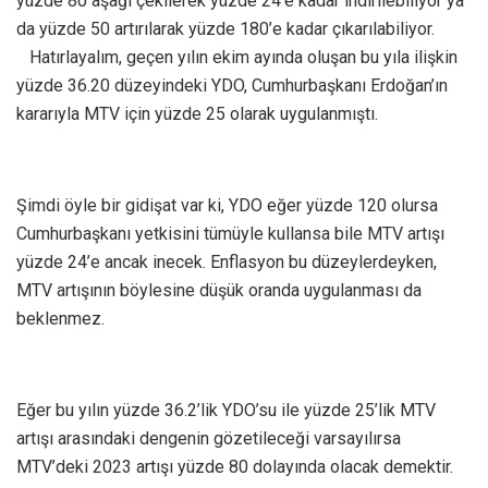
yüzde 80 aşağı çekilerek yüzde 24’e kadar indirilebiliyor ya
da yüzde 50 artırılarak yüzde 180’e kadar çıkarılabiliyor.
Hatırlayalım, geçen yılın ekim ayında oluşan bu yıla ilişkin
yüzde 36.20 düzeyindeki YDO, Cumhurbaşkanı Erdoğan’ın
kararıyla MTV için yüzde 25 olarak uygulanmıştı.
Şimdi öyle bir gidişat var ki, YDO eğer yüzde 120 olursa
Cumhurbaşkanı yetkisini tümüyle kullansa bile MTV artışı
yüzde 24’e ancak inecek. Enflasyon bu düzeylerdeyken,
MTV artışının böylesine düşük oranda uygulanması da
beklenmez.
Eğer bu yılın yüzde 36.2’lik YDO’su ile yüzde 25’lik MTV
artışı arasındaki dengenin gözetileceği varsayılırsa
MTV’deki 2023 artışı yüzde 80 dolayında olacak demektir.