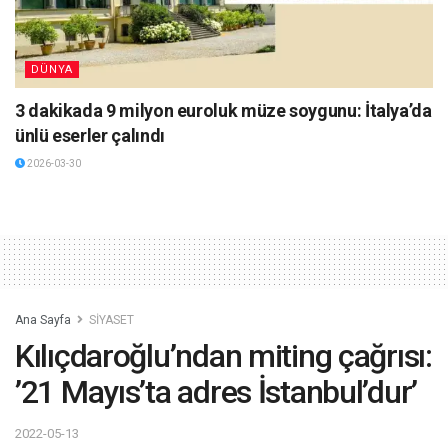
DÜNYA
3 dakikada 9 milyon euroluk müze soygunu: İtalya’da
ünlü eserler çalındı
2026-03-30
Ana Sayfa
SİYASET
Kılıçdaroğlu’ndan miting çağrısı:
’21 Mayıs’ta adres İstanbul’dur’
2022-05-13