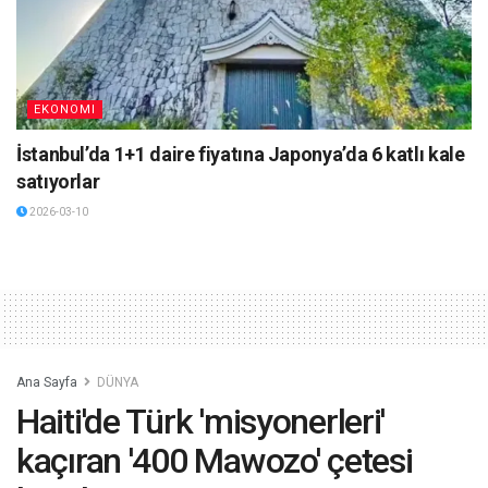
EKONOMI
İstanbul’da 1+1 daire fiyatına Japonya’da 6 katlı kale
satıyorlar
2026-03-10
Ana Sayfa
DÜNYA
Haiti'de Türk 'misyonerleri'
kaçıran '400 Mawozo' çetesi