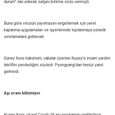
durum” ilan ederek salgını bitirme sözü vermişti.
Buna göre virüsün yayılmasını engellemek için yerel
kapanma uygulamaları ve işyerlerinde toplanmaya yönelik
sınırlamalara gidilecek.
Güney Kore hükümeti, vakalar üzerine Kuzey’e insani yardım
teklifini yenilediğini söyledi. Pyongyang’dan henüz yanıt
gelmedi.
Aşı oranı bilinmiyor
Kuzey Kore, ulusal Covid-19 aşı programını reddediyor.