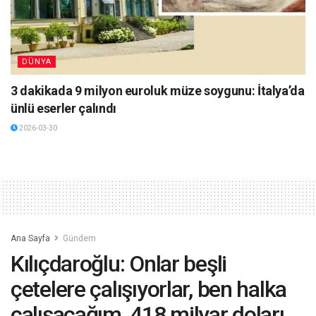
DÜNYA
3 dakikada 9 milyon euroluk müze soygunu: İtalya’da
ünlü eserler çalındı
2026-03-30
Ana Sayfa
Gündem
Kılıçdaroğlu: Onlar beşli
çetelere çalışıyorlar, ben halka
çalışacağım, 418 milyar doları