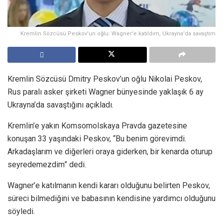
Kremlin Sözcüsü Peskov'un oğlu: Wagner'e katıldım, Ukrayna'da savaştım
Kremlin Sözcüsü Dmitry Peskov’un oğlu Nikolai Peskov,
Rus paralı asker şirketi Wagner bünyesinde yaklaşık 6 ay
Ukrayna’da savaştığını açıkladı.
Kremlin’e yakın Komsomolskaya Pravda gazetesine
konuşan 33 yaşındaki Peskov, “Bu benim görevimdi.
Arkadaşlarım ve diğerleri oraya giderken, bir kenarda oturup
seyredemezdim” dedi.
Wagner’e katılmanın kendi kararı olduğunu belirten Peskov,
süreci bilmediğini ve babasının kendisine yardımcı olduğunu
söyledi.