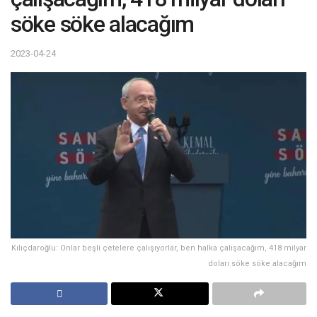
söke söke alacağım
2023-04-24
Kılıçdaroğlu: Onlar beşli çetelere çalışıyorlar, ben halka çalışacağım, 418 milyar
doları söke söke alacağım