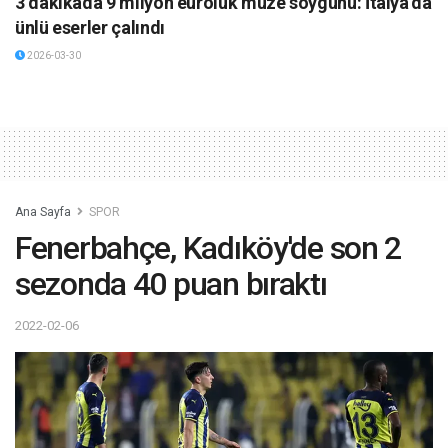
3 dakikada 9 milyon euroluk müze soygunu: İtalya’da
ünlü eserler çalındı
2026-03-30
Ana Sayfa
SPOR
Fenerbahçe, Kadıköy'de son 2
sezonda 40 puan bıraktı
2022-02-06